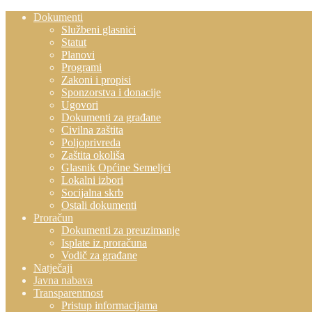
Dokumenti
Službeni glasnici
Statut
Planovi
Programi
Zakoni i propisi
Sponzorstva i donacije
Ugovori
Dokumenti za građane
Civilna zaštita
Poljoprivreda
Zaštita okoliša
Glasnik Općine Semeljci
Lokalni izbori
Socijalna skrb
Ostali dokumenti
Proračun
Dokumenti za preuzimanje
Isplate iz proračuna
Vodič za građane
Natječaji
Javna nabava
Transparentnost
Pristup informacijama