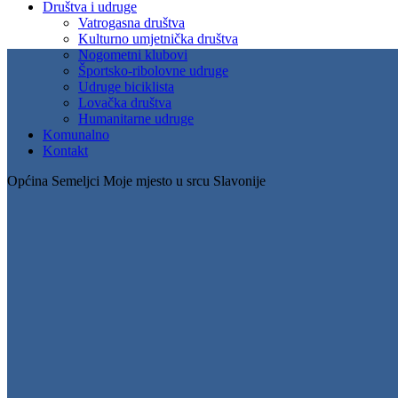
Društva i udruge
Vatrogasna društva
Kulturno umjetnička društva
Nogometni klubovi
Športsko-ribolovne udruge
Udruge biciklista
Lovačka društva
Humanitarne udruge
Komunalno
Kontakt
Općina Semeljci
Moje mjesto u srcu Slavonije