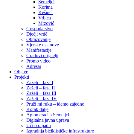
Semeljci
Koritna
Kešinci
Vrbica
Mrzović
Gospodarstvo
Dječji vrtić
Obrazovanje
Vjerske ustanove
Manifestacije
Gradovi prijatelji
Promo video
Adresar
Objave
Projekti
Zaželi – faza I
Zaželi – faza II
Zaželi – faza III
Zaželi – faza IV
Pruži mi ruku – idemo zajedno
Korak dalje
Aglomeracija Semeljci
Digitalna javna uprava
Uči o otpadu
Izgradnja biciklističke infrastrukture