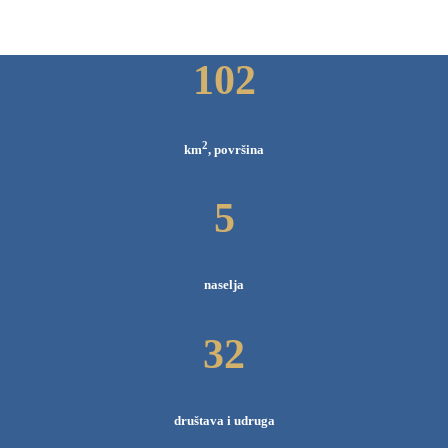
102
2
km
, površina
5
naselja
32
društava i udruga