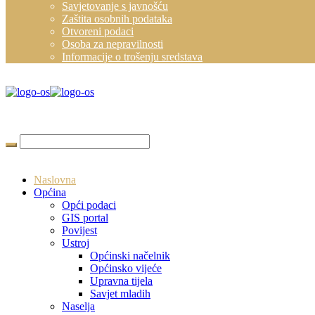
Savjetovanje s javnošću
Zaštita osobnih podataka
Otvoreni podaci
Osoba za nepravilnosti
Informacije o trošenju sredstava
Naslovna
Općina
Opći podaci
GIS portal
Povijest
Ustroj
Općinski načelnik
Općinsko vijeće
Upravna tijela
Savjet mladih
Naselja