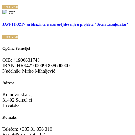
PREUZMI
JAVNI POZIV za iskaz interesa za sudjelovanje u projektu "Srcem za zajednicu"
PREUZMI
Općina Semeljci
OIB: 41900631748
IBAN: HR9425000091838600000
Načelnik: Mirko Mihaljević
Adresa
Kolodvorska 2,
31402 Semeljci
Hrvatska
Kontakt
Telefon: +385 31 856 310
Fax: +385 31 856 197