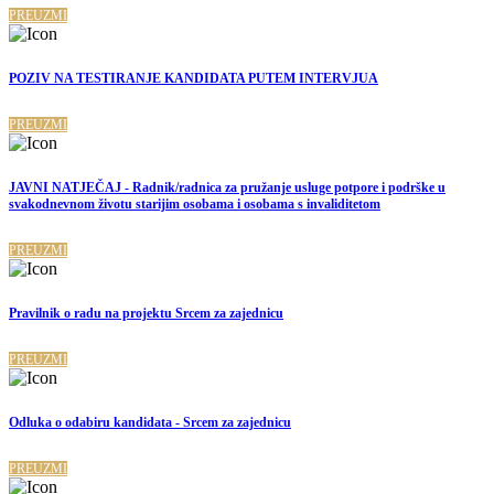
PREUZMI
POZIV NA TESTIRANJE KANDIDATA PUTEM INTERVJUA
PREUZMI
JAVNI NATJEČAJ - Radnik/radnica za pružanje usluge potpore i podrške u
svakodnevnom životu starijim osobama i osobama s invaliditetom
PREUZMI
Pravilnik o radu na projektu Srcem za zajednicu
PREUZMI
Odluka o odabiru kandidata - Srcem za zajednicu
PREUZMI