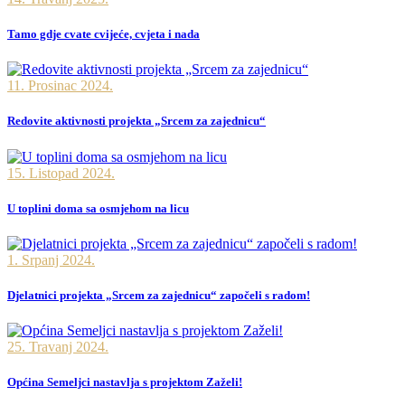
Tamo gdje cvate cvijeće, cvjeta i nada
11. Prosinac 2024.
Redovite aktivnosti projekta „Srcem za zajednicu“
15. Listopad 2024.
U toplini doma sa osmjehom na licu
1. Srpanj 2024.
Djelatnici projekta „Srcem za zajednicu“ započeli s radom!
25. Travanj 2024.
Općina Semeljci nastavlja s projektom Zaželi!