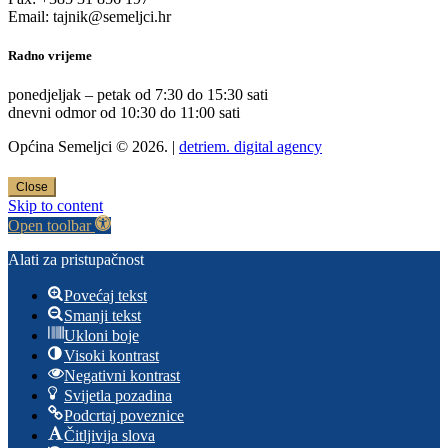
Email: tajnik@semeljci.hr
Radno vrijeme
ponedjeljak – petak od 7:30 do 15:30 sati
dnevni odmor od 10:30 do 11:00 sati
Općina Semeljci © 2026. |
detriem. digital agency
Close
Skip to content
Open toolbar
Alati za pristupačnost
Povećaj tekst
Smanji tekst
Ukloni boje
Visoki kontrast
Negativni kontrast
Svijetla pozadina
Podcrtaj poveznice
Čitljivija slova