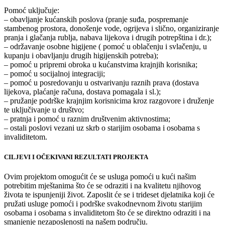
Pomoć uključuje:
– obavljanje kućanskih poslova (pranje suđa, pospremanje
stambenog prostora, donošenje vode, ogrijeva i slično, organiziranje
pranja i glačanja rublja, nabava lijekova i drugih potrepština i dr.);
– održavanje osobne higijene ( pomoć u oblačenju i svlačenju, u
kupanju i obavljanju drugih higijenskih potreba);
– pomoć u pripremi obroka u kućanstvima krajnjih korisnika;
– pomoć u socijalnoj integraciji;
– pomoć u posredovanju u ostvarivanju raznih prava (dostava
lijekova, plaćanje računa, dostava pomagala i sl.);
– pružanje podrške krajnjim korisnicima kroz razgovore i druženje
te uključivanje u društvo;
– pratnja i pomoć u raznim društvenim aktivnostima;
– ostali poslovi vezani uz skrb o starijim osobama i osobama s
invaliditetom.
CILJEVI I OČEKIVANI REZULTATI PROJEKTA
Ovim projektom omogućit će se usluga pomoći u kući našim
potrebitim mještanima što će se odraziti i na kvalitetu njihovog
života te ispunjeniji život. Zaposlit će se i trideset djelatnika koji će
pružati usluge pomoći i podrške svakodnevnom životu starijim
osobama i osobama s invaliditetom što će se direktno odraziti i na
smanjenje nezaposlenosti na našem području.