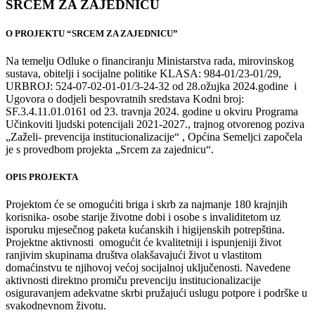
SRCEM ZA ZAJEDNICU
O PROJEKTU “SRCEM ZA ZAJEDNICU”
Na temelju Odluke o financiranju Ministarstva rada, mirovinskog
sustava, obitelji i socijalne politike KLASA: 984-01/23-01/29,
URBROJ: 524-07-02-01-01/3-24-32 od 28.ožujka 2024.godine i
Ugovora o dodjeli bespovratnih sredstava Kodni broj:
SF.3.4.11.01.0161 od 23. travnja 2024. godine u okviru Programa
Učinkoviti ljudski potencijali 2021-2027., trajnog otvorenog poziva
„Zaželi- prevencija institucionalizacije“ , Općina Semeljci započela
je s provedbom projekta „Srcem za zajednicu“.
OPIS PROJEKTA
Projektom će se omogućiti briga i skrb za najmanje 180 krajnjih
korisnika- osobe starije životne dobi i osobe s invaliditetom uz
isporuku mjesečnog paketa kućanskih i higijenskih potrepština.
Projektne aktivnosti omogućit će kvalitetniji i ispunjeniji život
ranjivim skupinama društva olakšavajući život u vlastitom
domaćinstvu te njihovoj većoj socijalnoj uključenosti. Navedene
aktivnosti direktno promiču prevenciju institucionalizacije
osiguravanjem adekvatne skrbi pružajući uslugu potpore i podrške u
svakodnevnom životu.