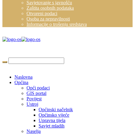
Savjetovanje s javnošću
Zaštita osobnih podataka
Otvoreni podaci
Osoba za nepravilnosti
Informacije o trošenju sredstava
Naslovna
Općina
Opći podaci
GIS portal
Povijest
Ustroj
Općinski načelnik
Općinsko vijeće
Upravna tijela
Savjet mladih
Naselja