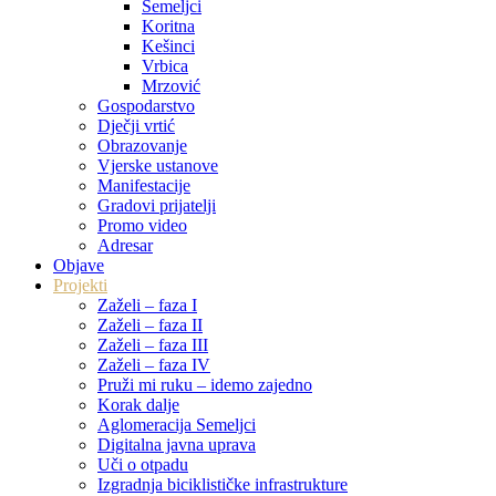
Semeljci
Koritna
Kešinci
Vrbica
Mrzović
Gospodarstvo
Dječji vrtić
Obrazovanje
Vjerske ustanove
Manifestacije
Gradovi prijatelji
Promo video
Adresar
Objave
Projekti
Zaželi – faza I
Zaželi – faza II
Zaželi – faza III
Zaželi – faza IV
Pruži mi ruku – idemo zajedno
Korak dalje
Aglomeracija Semeljci
Digitalna javna uprava
Uči o otpadu
Izgradnja biciklističke infrastrukture