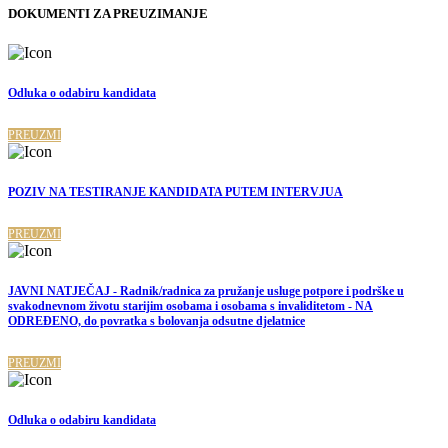
DOKUMENTI ZA PREUZIMANJE
Odluka o odabiru kandidata
PREUZMI
POZIV NA TESTIRANJE KANDIDATA PUTEM INTERVJUA
PREUZMI
JAVNI NATJEČAJ - Radnik/radnica za pružanje usluge potpore i podrške u
svakodnevnom životu starijim osobama i osobama s invaliditetom - NA
ODREĐENO, do povratka s bolovanja odsutne djelatnice
PREUZMI
Odluka o odabiru kandidata