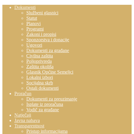
Dokumenti
Službeni glasnici
Statut
Planovi
Programi
Zakoni i propisi
Sponzorstva i donacije
Ugovori
Dokumenti za građane
Civilna zaštita
Poljoprivreda
Zaštita okoliša
Glasnik Općine Semeljci
Lokalni izbori
Socijalna skrb
Ostali dokumenti
Proračun
Dokumenti za preuzimanje
Isplate iz proračuna
Vodič za građane
Natječaji
Javna nabava
Transparentnost
Pristup informacijama