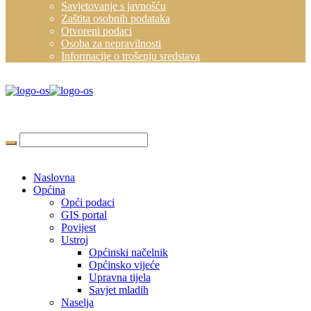
Savjetovanje s javnošću
Zaštita osobnih podataka
Otvoreni podaci
Osoba za nepravilnosti
Informacije o trošenju sredstava
Naslovna
Općina
Opći podaci
GIS portal
Povijest
Ustroj
Općinski načelnik
Općinsko vijeće
Upravna tijela
Savjet mladih
Naselja