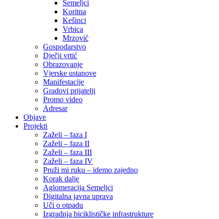
Semeljci
Koritna
Kešinci
Vrbica
Mrzović
Gospodarstvo
Dječji vrtić
Obrazovanje
Vjerske ustanove
Manifestacije
Gradovi prijatelji
Promo video
Adresar
Objave
Projekti
Zaželi – faza I
Zaželi – faza II
Zaželi – faza III
Zaželi – faza IV
Pruži mi ruku – idemo zajedno
Korak dalje
Aglomeracija Semeljci
Digitalna javna uprava
Uči o otpadu
Izgradnja biciklističke infrastrukture