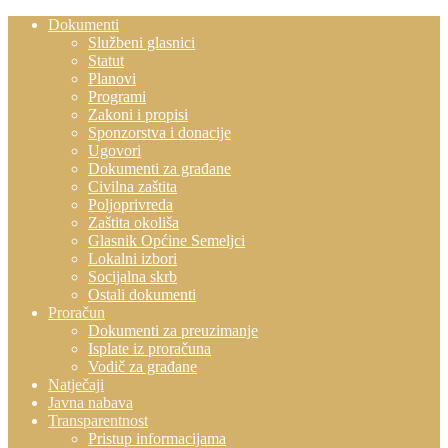
Dokumenti
Službeni glasnici
Statut
Planovi
Programi
Zakoni i propisi
Sponzorstva i donacije
Ugovori
Dokumenti za građane
Civilna zaštita
Poljoprivreda
Zaštita okoliša
Glasnik Općine Semeljci
Lokalni izbori
Socijalna skrb
Ostali dokumenti
Proračun
Dokumenti za preuzimanje
Isplate iz proračuna
Vodič za građane
Natječaji
Javna nabava
Transparentnost
Pristup informacijama