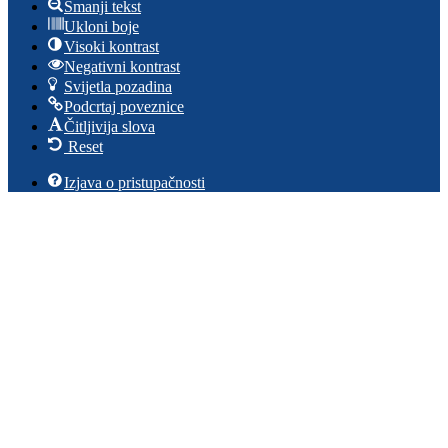
Smanji tekst
Ukloni boje
Visoki kontrast
Negativni kontrast
Svijetla pozadina
Podcrtaj poveznice
Čitljivija slova
Reset
Izjava o pristupačnosti