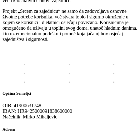
već i kao aktivni članovi zajednice.
Projekt „Srcem za zajednicu“ ne samo da zadovoljava osnovne
životne potrebe korisnika, već stvara toplo i sigurno okruženje u
kojem se korisnici i djelatnici osjećaju povezano. Korisnicima je
omogućeno da uživaju u toplini svog doma, unatoč hladnim danima,
i to uz emocionalnu podršku i pomoć koja jača njihov osjećaj
zajedništva i sigurnosti.
Općina Semeljci
OIB: 41900631748
IBAN: HR9425000091838600000
Načelnik: Mirko Mihaljević
Adresa