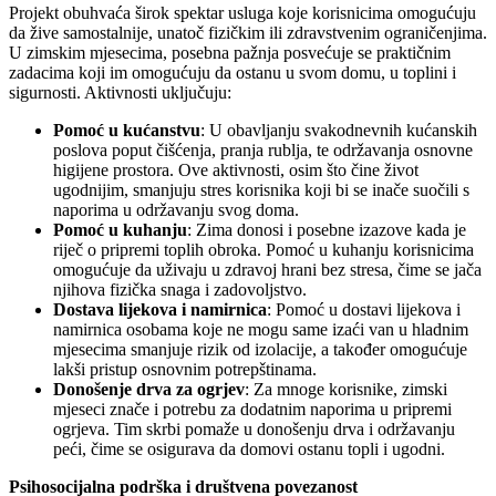
Projekt obuhvaća širok spektar usluga koje korisnicima omogućuju
da žive samostalnije, unatoč fizičkim ili zdravstvenim ograničenjima.
U zimskim mjesecima, posebna pažnja posvećuje se praktičnim
zadacima koji im omogućuju da ostanu u svom domu, u toplini i
sigurnosti. Aktivnosti uključuju:
Pomoć u kućanstvu
: U obavljanju svakodnevnih kućanskih
poslova poput čišćenja, pranja rublja, te održavanja osnovne
higijene prostora. Ove aktivnosti, osim što čine život
ugodnijim, smanjuju stres korisnika koji bi se inače suočili s
naporima u održavanju svog doma.
Pomoć u kuhanju
: Zima donosi i posebne izazove kada je
riječ o pripremi toplih obroka. Pomoć u kuhanju korisnicima
omogućuje da uživaju u zdravoj hrani bez stresa, čime se jača
njihova fizička snaga i zadovoljstvo.
Dostava lijekova i namirnica
: Pomoć u dostavi lijekova i
namirnica osobama koje ne mogu same izaći van u hladnim
mjesecima smanjuje rizik od izolacije, a također omogućuje
lakši pristup osnovnim potrepštinama.
Donošenje drva za ogrjev
: Za mnoge korisnike, zimski
mjeseci znače i potrebu za dodatnim naporima u pripremi
ogrjeva. Tim skrbi pomaže u donošenju drva i održavanju
peći, čime se osigurava da domovi ostanu topli i ugodni.
Psihosocijalna podrška i društvena povezanost