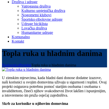
Društva i udruge
Vatrogasna društva
Kulturno umjetnička društva
Nogometni klubovi
Športsko-ribolovne udruge
Udruge biciklista
Lovačka društva
Humanitarne udruge
Komunalno
Kontakt
Topla ruka u hladnim danima
Naslovnica
Projekti
Topla ruka u hladnim danima
U zimskim mjesecima, kada hladni dani donose dodatne izazove,
naši korisnici u svojim domovima uživaju u sigurnosti i toplini. Ovaj
projekt osigurava potrebnu pomoć starijim osobama i osobama s
invaliditetom, čineći njihov svakodnevni život lakšim i ispunjenijim,
a istovremeno im pruža osjećaj zajedništva.
Skrb za korisnike u njihovim domovima