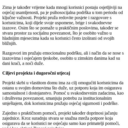
Zima je također vrijeme kada mnogi korisnici postaju osjetljiviji na
osjećaj usamljenosti, pa je psihosocijalna podrška u tom periodu od
ključne važnosti. Projekt pruža redovite posjete i razgovore s
korisnicima, koji dijele svoje uspomene, brige i svakodnevne
izazove. Osim što se pomaže u praktičnim poslovima, također se
stvara prostor za socijalnu povezanost, što je osobito važno u
hladnijim mjesecima kada su korisnici često izolirani od svojih
bližnjih.
Razgovori im pružaju emocionalnu podršku, ali i način da se nose s
izazovima i osjećajem tjeskobe, osobito u zimskim danima kad su
dani kraći, a noći duže.
Ciljevi projekta i dugoročni utjecaj
Projekt skrbi u vlastitom domu ima za cilj omogućiti korisnicima da
ostanu u svojim domovima što duže, uz potporu koja im osigurava
samostalnost i dostojanstvo. Pomoć u svakodnevnim zadacima, kao
i društvena povezanost, smanjuju potrebu za institucionalnim
smještajem, dok korisnicima pružaju osjećaj sigurnosti i podrške.
Zajedno s praktičnom pomoći, projekt također doprinosi jačanju
zajednice. Kroz suradnju stvara se snažna mreža potpore koja
osigurava da se korisnici ne osjećaju samo kao primatelji pomoći,