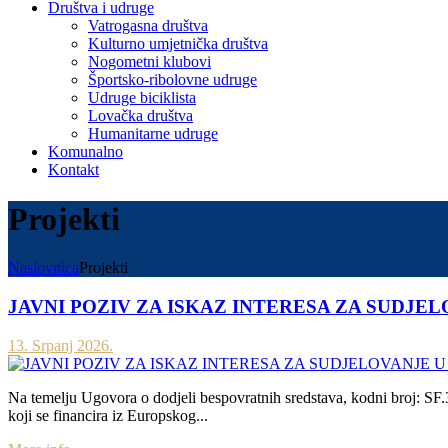
Društva i udruge
Vatrogasna društva
Kulturno umjetnička društva
Nogometni klubovi
Športsko-ribolovne udruge
Udruge biciklista
Lovačka društva
Humanitarne udruge
Komunalno
Kontakt
Projekti
Naslovnica
Projekti
JAVNI POZIV ZA ISKAZ INTERESA ZA SUDJE
13. Srpanj 2026.
Na temelju Ugovora o dodjeli bespovratnih sredstava, kodni broj: SF.
koji se financira iz Europskog...