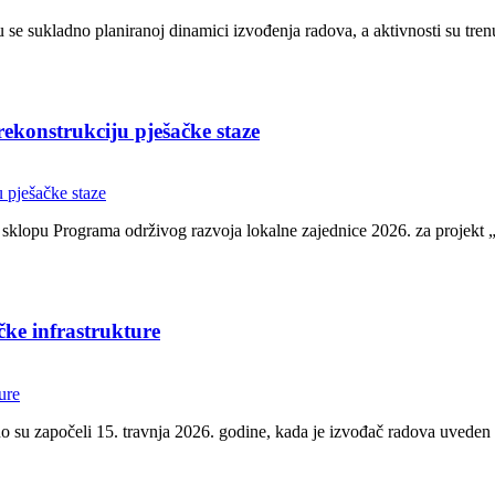
ijaju se sukladno planiranoj dinamici izvođenja radova, a aktivnosti su 
rekonstrukciju pješačke staze
sklopu Programa održivog razvoja lokalne zajednice 2026. za projekt „I
ičke infrastrukture
žbeno su započeli 15. travnja 2026. godine, kada je izvođač radova uved