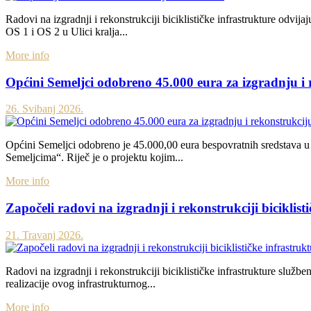
Radovi na izgradnji i rekonstrukciji biciklističke infrastrukture odv
OS 1 i OS 2 u Ulici kralja...
More info
Općini Semeljci odobreno 45.000 eura za izgradnju i 
26. Svibanj 2026.
Općini Semeljci odobreno je 45.000,00 eura bespovratnih sredstava u 
Semeljcima“. Riječ je o projektu kojim...
More info
Započeli radovi na izgradnji i rekonstrukciji biciklist
21. Travanj 2026.
Radovi na izgradnji i rekonstrukciji biciklističke infrastrukture slu
realizacije ovog infrastrukturnog...
More info