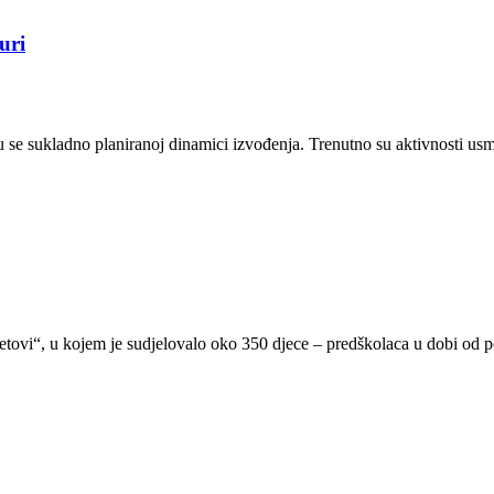
uri
jaju se sukladno planiranoj dinamici izvođenja. Trenutno su aktivnosti 
etovi“, u kojem je sudjelovalo oko 350 djece – predškolaca u dobi od pe