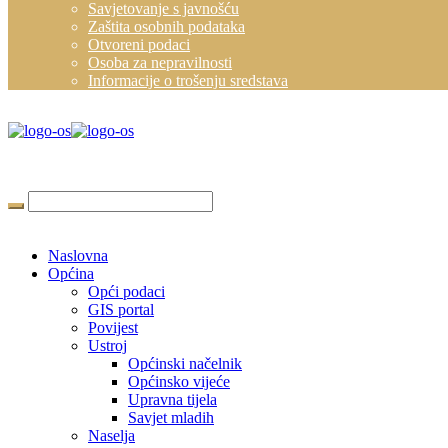
Savjetovanje s javnošću
Zaštita osobnih podataka
Otvoreni podaci
Osoba za nepravilnosti
Informacije o trošenju sredstava
Naslovna
Općina
Opći podaci
GIS portal
Povijest
Ustroj
Općinski načelnik
Općinsko vijeće
Upravna tijela
Savjet mladih
Naselja