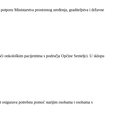
u potporu Ministarstva prostornog uređenja, graditeljstva i državne
oći onkološkim pacijentima s područja Općine Semeljci. U sklopu
ekt osigurava potrebnu pomoć starijim osobama i osobama s