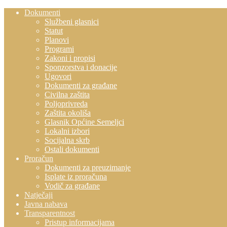
Dokumenti
Službeni glasnici
Statut
Planovi
Programi
Zakoni i propisi
Sponzorstva i donacije
Ugovori
Dokumenti za građane
Civilna zaštita
Poljoprivreda
Zaštita okoliša
Glasnik Općine Semeljci
Lokalni izbori
Socijalna skrb
Ostali dokumenti
Proračun
Dokumenti za preuzimanje
Isplate iz proračuna
Vodič za građane
Natječaji
Javna nabava
Transparentnost
Pristup informacijama