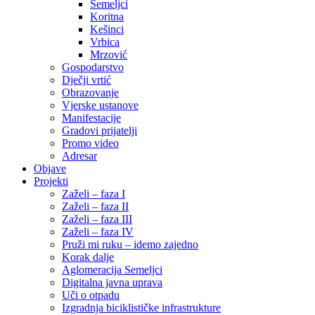
Semeljci
Koritna
Kešinci
Vrbica
Mrzović
Gospodarstvo
Dječji vrtić
Obrazovanje
Vjerske ustanove
Manifestacije
Gradovi prijatelji
Promo video
Adresar
Objave
Projekti
Zaželi – faza I
Zaželi – faza II
Zaželi – faza III
Zaželi – faza IV
Pruži mi ruku – idemo zajedno
Korak dalje
Aglomeracija Semeljci
Digitalna javna uprava
Uči o otpadu
Izgradnja biciklističke infrastrukture