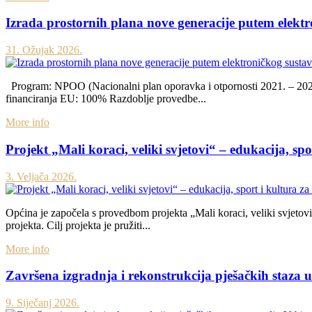
Izrada prostornih plana nove generacije putem elekt
31. Ožujak 2026.
Program: NPOO (Nacionalni plan oporavka i otpornosti 2021. – 2026.)
financiranja EU: 100% Razdoblje provedbe...
More info
Projekt „Mali koraci, veliki svjetovi“ – edukacija, sp
3. Veljača 2026.
Općina je započela s provedbom projekta „Mali koraci, veliki svjetovi
projekta. Cilj projekta je pružiti...
More info
Završena izgradnja i rekonstrukcija pješačkih staza u
9. Siječanj 2026.