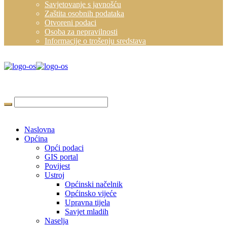
Savjetovanje s javnošću
Zaštita osobnih podataka
Otvoreni podaci
Osoba za nepravilnosti
Informacije o trošenju sredstava
Naslovna
Općina
Opći podaci
GIS portal
Povijest
Ustroj
Općinski načelnik
Općinsko vijeće
Upravna tijela
Savjet mladih
Naselja