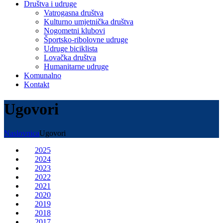
Društva i udruge
Vatrogasna društva
Kulturno umjetnička društva
Nogometni klubovi
Športsko-ribolovne udruge
Udruge biciklista
Lovačka društva
Humanitarne udruge
Komunalno
Kontakt
Ugovori
Naslovnica
Ugovori
2025
2024
2023
2022
2021
2020
2019
2018
2017