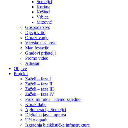
Semeljci
Koritna
Kešinci
Vrbica
Mrzović
Gospodarstvo
Dječji vrtić
Obrazovanje
Vjerske ustanove
Manifestacije
Gradovi prijatelji
Promo video
Adresar
Objave
Projekti
Zaželi – faza I
Zaželi – faza II
Zaželi – faza III
Zaželi – faza IV
Pruži mi ruku – idemo zajedno
Korak dalje
Aglomeracija Semeljci
Digitalna javna uprava
Uči o otpadu
Izgradnja biciklističke infrastrukture