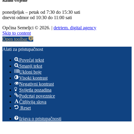
Radno vrijeme
ponedjeljak – petak od 7:30 do 15:30 sati
dnevni odmor od 10:30 do 11:00 sati
Općina Semeljci © 2026. |
detriem. digital agency
Skip to content
Open toolbar
Alati za pristupačnost
Povećaj tekst
Smanji tekst
Ukloni boje
Visoki kontrast
Negativni kontrast
Svijetla pozadina
Podcrtaj poveznice
Čitljivija slova
Reset
Izjava o pristupačnosti