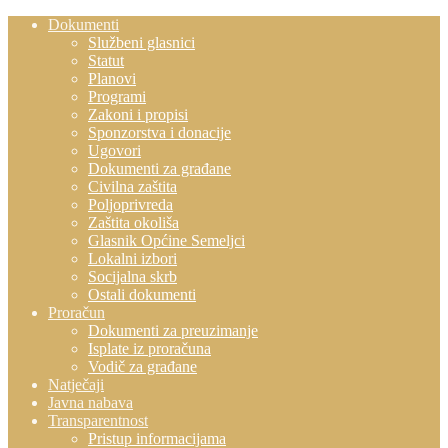
Dokumenti
Službeni glasnici
Statut
Planovi
Programi
Zakoni i propisi
Sponzorstva i donacije
Ugovori
Dokumenti za građane
Civilna zaštita
Poljoprivreda
Zaštita okoliša
Glasnik Općine Semeljci
Lokalni izbori
Socijalna skrb
Ostali dokumenti
Proračun
Dokumenti za preuzimanje
Isplate iz proračuna
Vodič za građane
Natječaji
Javna nabava
Transparentnost
Pristup informacijama