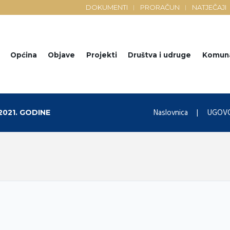
DOKUMENTI
PRORAČUN
NATJEČAJI
Općina
Objave
Projekti
Društva i udruge
Komun
Naslovnica
UGOVOR
.2021. GODINE