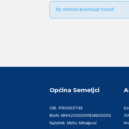
No related download found!
Općina Semeljci
A
OIB: 41900631748
Ko
IBAN: HR9425000091838600000
31
Načelnik: Mirko Mihaljević
Hr