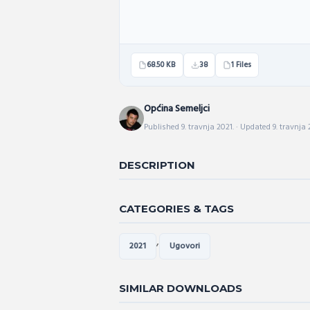
68.50 KB
38
1 Files
Općina Semeljci
Published 9. travnja 2021. · Updated 9. travnja 
DESCRIPTION
CATEGORIES & TAGS
,
2021
Ugovori
SIMILAR DOWNLOADS