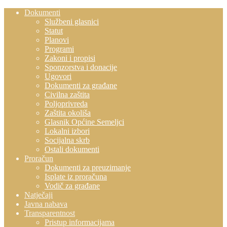
Dokumenti
Službeni glasnici
Statut
Planovi
Programi
Zakoni i propisi
Sponzorstva i donacije
Ugovori
Dokumenti za građane
Civilna zaštita
Poljoprivreda
Zaštita okoliša
Glasnik Općine Semeljci
Lokalni izbori
Socijalna skrb
Ostali dokumenti
Proračun
Dokumenti za preuzimanje
Isplate iz proračuna
Vodič za građane
Natječaji
Javna nabava
Transparentnost
Pristup informacijama