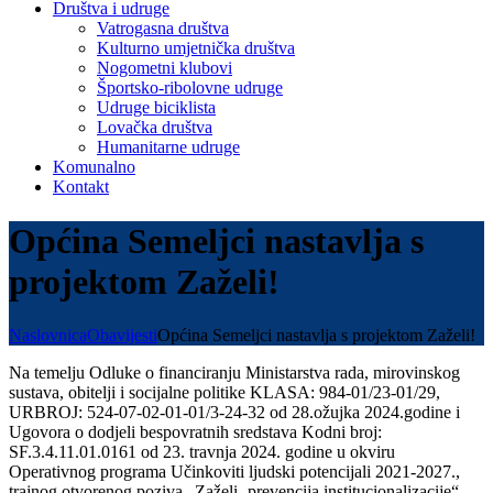
Društva i udruge
Vatrogasna društva
Kulturno umjetnička društva
Nogometni klubovi
Športsko-ribolovne udruge
Udruge biciklista
Lovačka društva
Humanitarne udruge
Komunalno
Kontakt
Općina Semeljci nastavlja s
projektom Zaželi!
Naslovnica
Obavijesti
Općina Semeljci nastavlja s projektom Zaželi!
Na temelju Odluke o financiranju Ministarstva rada, mirovinskog
sustava, obitelji i socijalne politike KLASA: 984-01/23-01/29,
URBROJ: 524-07-02-01-01/3-24-32 od 28.ožujka 2024.godine i
Ugovora o dodjeli bespovratnih sredstava Kodni broj:
SF.3.4.11.01.0161 od 23. travnja 2024. godine u okviru
Operativnog programa Učinkoviti ljudski potencijali 2021-2027.,
trajnog otvorenog poziva „Zaželi- prevencija institucionalizacije“,