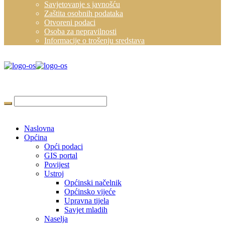
Savjetovanje s javnošću
Zaštita osobnih podataka
Otvoreni podaci
Osoba za nepravilnosti
Informacije o trošenju sredstava
Naslovna
Općina
Opći podaci
GIS portal
Povijest
Ustroj
Općinski načelnik
Općinsko vijeće
Upravna tijela
Savjet mladih
Naselja