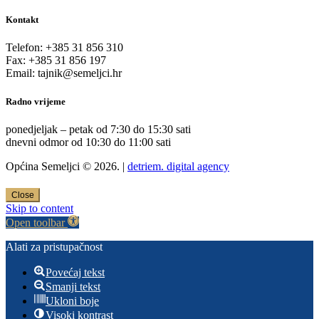
Kontakt
Telefon: +385 31 856 310
Fax: +385 31 856 197
Email: tajnik@semeljci.hr
Radno vrijeme
ponedjeljak – petak od 7:30 do 15:30 sati
dnevni odmor od 10:30 do 11:00 sati
Općina Semeljci © 2026. |
detriem. digital agency
Close
Skip to content
Open toolbar
Alati za pristupačnost
Povećaj tekst
Smanji tekst
Ukloni boje
Visoki kontrast