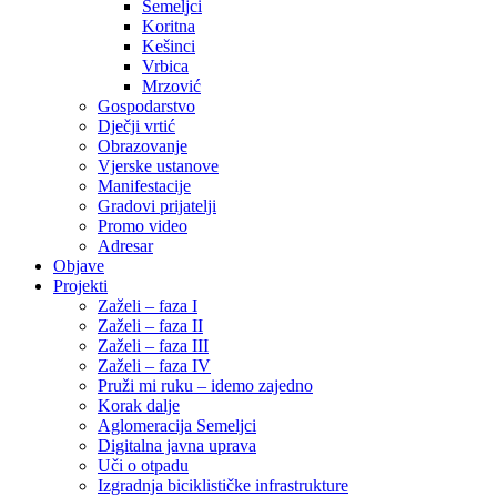
Semeljci
Koritna
Kešinci
Vrbica
Mrzović
Gospodarstvo
Dječji vrtić
Obrazovanje
Vjerske ustanove
Manifestacije
Gradovi prijatelji
Promo video
Adresar
Objave
Projekti
Zaželi – faza I
Zaželi – faza II
Zaželi – faza III
Zaželi – faza IV
Pruži mi ruku – idemo zajedno
Korak dalje
Aglomeracija Semeljci
Digitalna javna uprava
Uči o otpadu
Izgradnja biciklističke infrastrukture