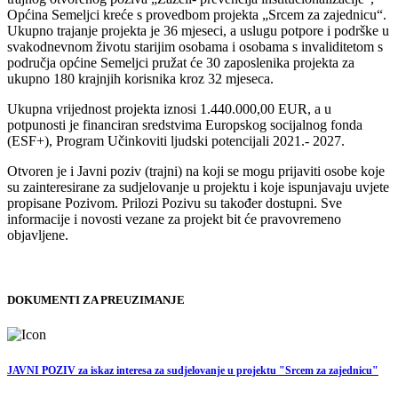
Općina Semeljci kreće s provedbom projekta „Srcem za zajednicu“.
Ukupno trajanje projekta je 36 mjeseci, a uslugu potpore i podrške u
svakodnevnom životu starijim osobama i osobama s invaliditetom s
područja općine Semeljci pružat će 30 zaposlenika projekta za
ukupno 180 krajnjih korisnika kroz 32 mjeseca.
Ukupna vrijednost projekta iznosi 1.440.000,00 EUR, a u
potpunosti je financiran sredstvima Europskog socijalnog fonda
(ESF+), Program Učinkoviti ljudski potencijali 2021.- 2027.
Otvoren je i Javni poziv (trajni) na koji se mogu prijaviti osobe koje
su zainteresirane za sudjelovanje u projektu i koje ispunjavaju uvjete
propisane Pozivom. Prilozi Pozivu su također dostupni. Sve
informacije i novosti vezane za projekt bit će pravovremeno
objavljene.
DOKUMENTI ZA PREUZIMANJE
JAVNI POZIV za iskaz interesa za sudjelovanje u projektu "Srcem za zajednicu"