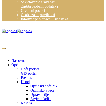
Savjetovanje s javnošću
Zaštita osobnih podataka
Otvoreni podaci
Osoba za nepravilnosti
Informacije o trošenju sredstava
Naslovna
Općina
Opći podaci
GIS portal
Povijest
Ustroj
Općinski načelnik
Općinsko vijeće
Upravna tijela
Savjet mladih
Naselja