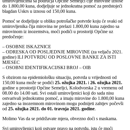
umirovljenicima sa područja Općine Semeljci čije mirovine iznose
do 1.800,00 kuna, dodjeljuje se jednokratna pomoć za predstojeći
blagdan Uskrs u iznosu od 150,00 kuna.
Pomoć se dodjeljuje u obliku potrošačke potvrde koju će svaki od
umirovljenika čija mirovina ne prelazi 1.800,00 kuna zajedno sa
mirovinom iz inozemstva, moći podići u prostoriji Općine uz
predočenje:
– OSOBNE ISKAZNICE
– ODRESKA OD POSLJEDNJE MIROVINE (za veljaču 2021.
godine) ILI POTVRDU OD POSLOVNE BANKE ZA ISTI
MJESEC
– OSOBNI IDENTIFIKACIJSKI BROJ – OIB
S obzirom na epidemiološku situaciju, potvrda u vrijednosti od
150,00 kuna može se podići
25. ožujka 2021.
i
26. ožujka 2021.
godine u prostoriji Općine Semeljci, Kolodvorska 2 u vremenu od
08.00 do 14.00 sati. Svi ostali umirovljenici koji do sada nisu
ostvarivali jednokratnu pomoć, a imaju mirovine do 1.800,00 kuna
zajedno sa inozemnom mirovinom mogu podnijeti zahtjev počevši
od
25. ožujka 2021. do 01. travnja 2021. godine
.
Molimo Vas da se pridržavate mjera, obvezno doći s maskama.
Svi umirovljenici koji ostvare pravo na potvrdu, istu će moći