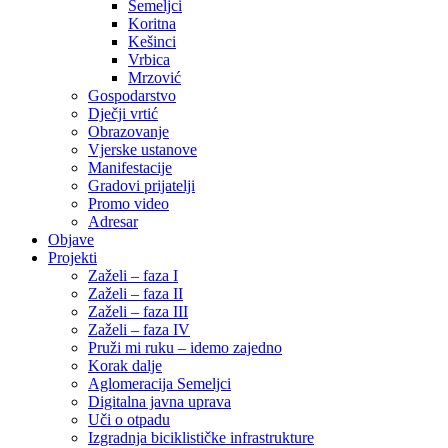
Semeljci
Koritna
Kešinci
Vrbica
Mrzović
Gospodarstvo
Dječji vrtić
Obrazovanje
Vjerske ustanove
Manifestacije
Gradovi prijatelji
Promo video
Adresar
Objave
Projekti
Zaželi – faza I
Zaželi – faza II
Zaželi – faza III
Zaželi – faza IV
Pruži mi ruku – idemo zajedno
Korak dalje
Aglomeracija Semeljci
Digitalna javna uprava
Uči o otpadu
Izgradnja biciklističke infrastrukture