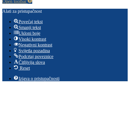
Open toolbar
Alati za pristupačnost
Povećaj tekst
Smanji tekst
Ukloni boje
Visoki kontrast
Negativni kontrast
Svijetla pozadina
Podcrtaj poveznice
Čitljivija slova
Reset
Izjava o pristupačnosti