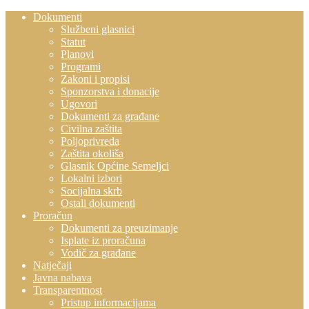
Dokumenti
Službeni glasnici
Statut
Planovi
Programi
Zakoni i propisi
Sponzorstva i donacije
Ugovori
Dokumenti za građane
Civilna zaštita
Poljoprivreda
Zaštita okoliša
Glasnik Općine Semeljci
Lokalni izbori
Socijalna skrb
Ostali dokumenti
Proračun
Dokumenti za preuzimanje
Isplate iz proračuna
Vodič za građane
Natječaji
Javna nabava
Transparentnost
Pristup informacijama