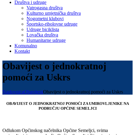
Društva i udruge
Vatrogasna društva
Kulturno umjetnička društva
Nogometni klubovi
Športsko-ribolovne udruge
Udruge biciklista
Lovačka društva
Humanitarne udruge
Komunalno
Kontakt
Obavijest o jednokratnoj
pomoći za Uskrs
Naslovnica
Obavijesti
Obavijest o jednokratnoj pomoći za Uskrs
OBAVIJEST O JEDNOKRATNOJ POMOĆI ZA UMIROVLJENIKE NA
PODRUČJU OPĆINE SEMELJCI
Odlukom Općinskog načelnika Općine Semeljci, svima