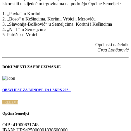
iskoristiti u slijedećim trgovinama na području Općine Semeljci :
1. „Pavka“ u Koritni
2. „Boso“ u Kešincima, Koritni, Vrbici i Mrzoviću
3. „Slavonija-Bošković“ u Semeljcima, Koritni i Kešincima
4. „NTL“ u Semeljcima
5. Patričar u Vrbici
Općinski načelnik
Grga Lončarević
DOKUMENTI ZA PREUZIMANJE
OBAVIJEST ZA BONOVE ZA USKRS 2021.
PREUZMI
Općina Semeljci
OIB: 41900631748
IBAN: HR9425000091838600000