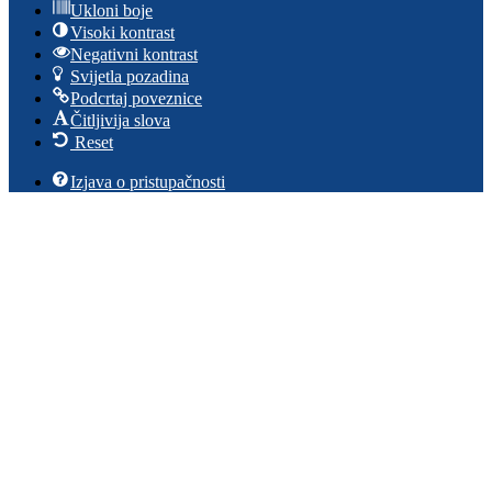
Ukloni boje
Visoki kontrast
Negativni kontrast
Svijetla pozadina
Podcrtaj poveznice
Čitljivija slova
Reset
Izjava o pristupačnosti