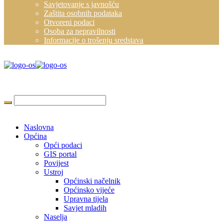
Savjetovanje s javnošću
Zaštita osobnih podataka
Otvoreni podaci
Osoba za nepravilnosti
Informacije o trošenju sredstava
Naslovna
Općina
Opći podaci
GIS portal
Povijest
Ustroj
Općinski načelnik
Općinsko vijeće
Upravna tijela
Savjet mladih
Naselja