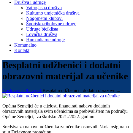
Društva i udruge
Vatrogasna društva
Kulturno umjetnička društva
Nogometni klubovi
Športsko-ribolovne udruge
Udruge biciklista
Lovačka društva
Humanitarne udruge
Komunalno
Kontakt
Besplatni udžbenici i dodatni
obrazovni materijal za učenike
Naslovnica
Obavijesti
Besplatni udžbenici i dodatni obrazovni...
Općina Semeljci će u cijelosti financirati nabavu dodatnih
obrazovnih materijala svim učenicima sa prebivalištem na području
Općine Semeljci, za školsku 2021./2022. godinu.
Sredstva za nabavu udžbenika za učenike osnovnih škola osigurana
su u Državnom proračunu.