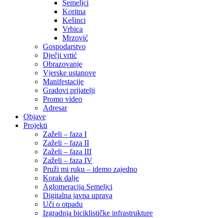
Semeljci
Koritna
Kešinci
Vrbica
Mrzović
Gospodarstvo
Dječji vrtić
Obrazovanje
Vjerske ustanove
Manifestacije
Gradovi prijatelji
Promo video
Adresar
Objave
Projekti
Zaželi – faza I
Zaželi – faza II
Zaželi – faza III
Zaželi – faza IV
Pruži mi ruku – idemo zajedno
Korak dalje
Aglomeracija Semeljci
Digitalna javna uprava
Uči o otpadu
Izgradnja biciklističke infrastrukture