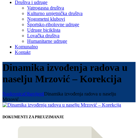
Društva i udruge
Vatrogasna društva
Kulturno umjetnička društva
Nogometni klubovi
Športsko-ribolovne udruge
Udruge biciklista
Lovačka društva
Humanitarne udruge
Komunalno
Kontakt
Dinamika izvođenja radova u
naselju Mrzović – Korekcija
Naslovnica
Obavijesti
Dinamika izvođenja radova u naselju
Mrzović...
DOKUMENTI ZA PREUZIMANJE