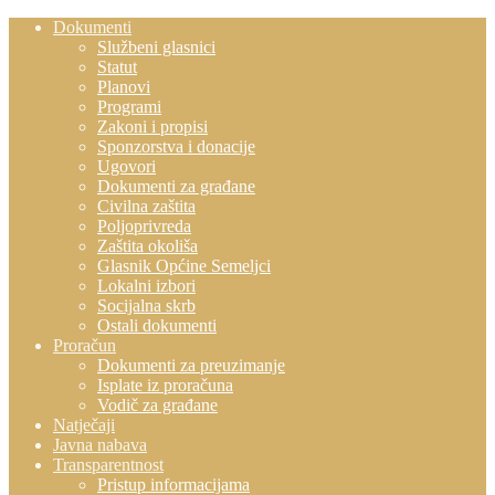
Dokumenti
Službeni glasnici
Statut
Planovi
Programi
Zakoni i propisi
Sponzorstva i donacije
Ugovori
Dokumenti za građane
Civilna zaštita
Poljoprivreda
Zaštita okoliša
Glasnik Općine Semeljci
Lokalni izbori
Socijalna skrb
Ostali dokumenti
Proračun
Dokumenti za preuzimanje
Isplate iz proračuna
Vodič za građane
Natječaji
Javna nabava
Transparentnost
Pristup informacijama