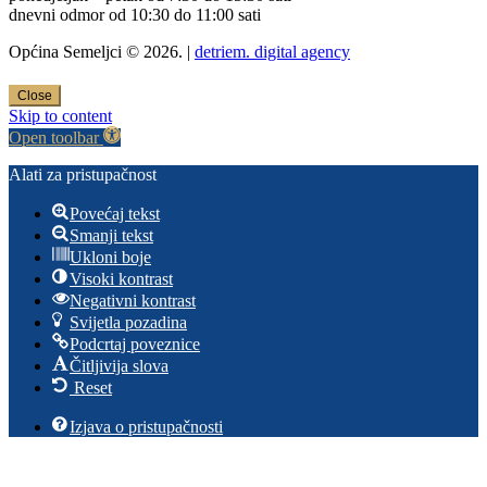
dnevni odmor od 10:30 do 11:00 sati
Općina Semeljci © 2026. |
detriem. digital agency
Close
Skip to content
Open toolbar
Alati za pristupačnost
Povećaj tekst
Smanji tekst
Ukloni boje
Visoki kontrast
Negativni kontrast
Svijetla pozadina
Podcrtaj poveznice
Čitljivija slova
Reset
Izjava o pristupačnosti