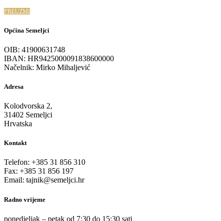
PREUZMI
Općina Semeljci
OIB: 41900631748
IBAN: HR9425000091838600000
Načelnik: Mirko Mihaljević
Adresa
Kolodvorska 2,
31402 Semeljci
Hrvatska
Kontakt
Telefon: +385 31 856 310
Fax: +385 31 856 197
Email: tajnik@semeljci.hr
Radno vrijeme
ponedjeljak – petak od 7:30 do 15:30 sati