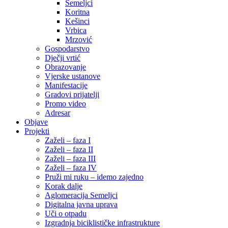
Semeljci
Koritna
Kešinci
Vrbica
Mrzović
Gospodarstvo
Dječji vrtić
Obrazovanje
Vjerske ustanove
Manifestacije
Gradovi prijatelji
Promo video
Adresar
Objave
Projekti
Zaželi – faza I
Zaželi – faza II
Zaželi – faza III
Zaželi – faza IV
Pruži mi ruku – idemo zajedno
Korak dalje
Aglomeracija Semeljci
Digitalna javna uprava
Uči o otpadu
Izgradnja biciklističke infrastrukture