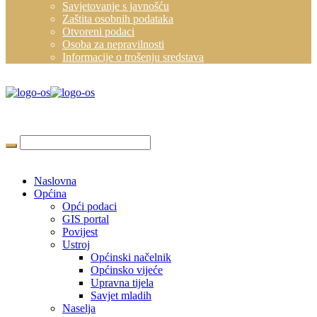
Savjetovanje s javnošću
Zaštita osobnih podataka
Otvoreni podaci
Osoba za nepravilnosti
Informacije o trošenju sredstava
Naslovna
Općina
Opći podaci
GIS portal
Povijest
Ustroj
Općinski načelnik
Općinsko vijeće
Upravna tijela
Savjet mladih
Naselja