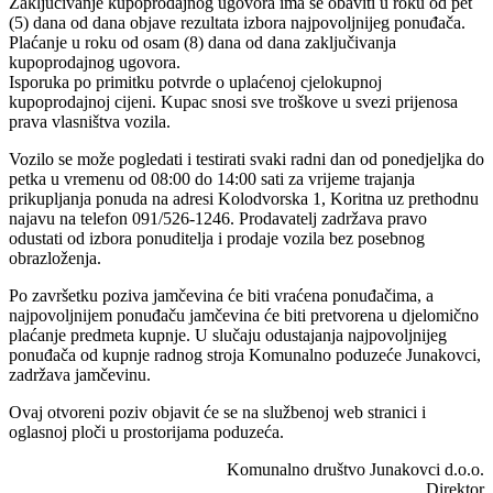
Zaključivanje kupoprodajnog ugovora ima se obaviti u roku od pet
(5) dana od dana objave rezultata izbora najpovoljnijeg ponuđača.
Plaćanje u roku od osam (8) dana od dana zaključivanja
kupoprodajnog ugovora.
Isporuka po primitku potvrde o uplaćenoj cjelokupnoj
kupoprodajnoj cijeni. Kupac snosi sve troškove u svezi prijenosa
prava vlasništva vozila.
Vozilo se može pogledati i testirati svaki radni dan od ponedjeljka do
petka u vremenu od 08:00 do 14:00 sati za vrijeme trajanja
prikupljanja ponuda na adresi Kolodvorska 1, Koritna uz prethodnu
najavu na telefon 091/526-1246. Prodavatelj zadržava pravo
odustati od izbora ponuditelja i prodaje vozila bez posebnog
obrazloženja.
Po završetku poziva jamčevina će biti vraćena ponuđačima, a
najpovoljnijem ponuđaču jamčevina će biti pretvorena u djelomično
plaćanje predmeta kupnje. U slučaju odustajanja najpovoljnijeg
ponuđača od kupnje radnog stroja Komunalno poduzeće Junakovci,
zadržava jamčevinu.
Ovaj otvoreni poziv objavit će se na službenoj web stranici i
oglasnoj ploči u prostorijama poduzeća.
Komunalno društvo Junakovci d.o.o.
Direktor