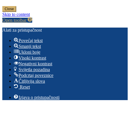
Close
Skip to content
Open toolbar
Alati za pristupačnost
Povećaj tekst
Smanji tekst
Ukloni boje
Visoki kontrast
Negativni kontrast
Svijetla pozadina
Podcrtaj poveznice
Čitljivija slova
Reset
Izjava o pristupačnosti