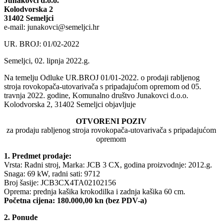
Junakovci d.o.o.
Kolodvorska 2
31402 Semeljci
e-mail: junakovci@semeljci.hr
UR. BROJ: 01/02-2022
Semeljci, 02. lipnja 2022.g.
Na temelju Odluke UR.BROJ 01/01-2022. o prodaji rabljenog
stroja rovokopača-utovarivača s pripadajućom opremom od 05.
travnja 2022. godine, Komunalno društvo Junakovci d.o.o.
Kolodvorska 2, 31402 Semeljci objavljuje
OTVORENI POZIV
za prodaju rabljenog stroja rovokopača-utovarivača s pripadajućom
opremom
1. Predmet prodaje:
Vrsta: Radni stroj, Marka: JCB 3 CX, godina proizvodnje: 2012.g.
Snaga: 69 kW, radni sati: 9712
Broj šasije: JCB3CX4TA02102156
Oprema: prednja kašika krokodilka i zadnja kašika 60 cm.
Početna cijena: 180.000,00 kn (bez PDV-a)
2. Ponude