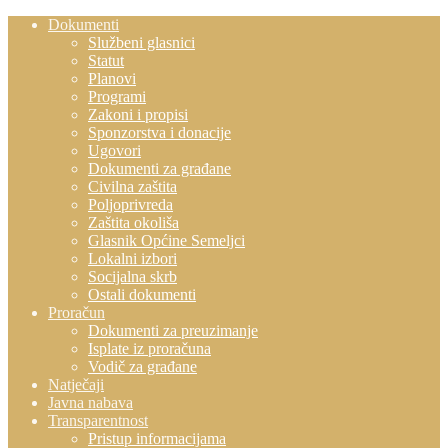
Dokumenti
Službeni glasnici
Statut
Planovi
Programi
Zakoni i propisi
Sponzorstva i donacije
Ugovori
Dokumenti za građane
Civilna zaštita
Poljoprivreda
Zaštita okoliša
Glasnik Općine Semeljci
Lokalni izbori
Socijalna skrb
Ostali dokumenti
Proračun
Dokumenti za preuzimanje
Isplate iz proračuna
Vodič za građane
Natječaji
Javna nabava
Transparentnost
Pristup informacijama