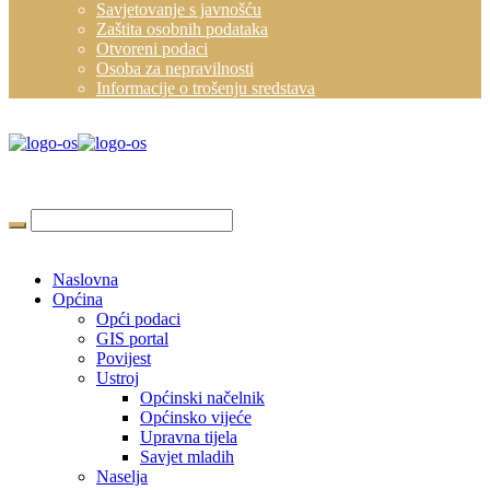
Savjetovanje s javnošću
Zaštita osobnih podataka
Otvoreni podaci
Osoba za nepravilnosti
Informacije o trošenju sredstava
Naslovna
Općina
Opći podaci
GIS portal
Povijest
Ustroj
Općinski načelnik
Općinsko vijeće
Upravna tijela
Savjet mladih
Naselja