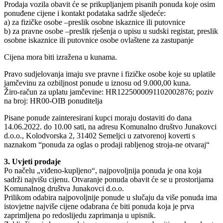
Prodaja vozila obavit će se prikupljanjem pisanih ponuda koje osim
ponuđene cijene i kontakt podataka sadrže sljedeće:
a) za fizičke osobe –preslik osobne iskaznice ili putovnice
b) za pravne osobe –preslik rješenja o upisu u sudski registar, preslik
osobne iskaznice ili putovnice osobe ovlaštene za zastupanje
Cijena mora biti izražena u kunama.
Pravo sudjelovanja imaju sve pravne i fizičke osobe koje su uplatile
jamčevinu za ozbiljnost ponude u iznosu od 9.000,00 kuna.
Žiro-račun za uplatu jamčevine: HR1225000091102002876; poziv
na broj: HR00-OIB ponuditelja
Pisane ponude zainteresirani kupci moraju dostaviti do dana
14.06.2022. do 10.00 sati, na adresu Komunalno društvo Junakovci
d.o.o., Kolodvorska 2, 31402 Semeljci u zatvorenoj koverti s
naznakom “ponuda za oglas o prodaji rabljenog stroja-ne otvaraj“
3. Uvjeti prodaje
Po načelu „viđeno-kupljeno“, najpovoljnija ponuda je ona koja
sadrži najvišu cijenu. Otvaranje ponuda obavit će se u prostorijama
Komunalnog društva Junakovci d.o.o.
Prilikom odabira najpovoljnije ponude u slučaju da više ponuda ima
istovjetne najviše cijene odabrana će biti ponuda koja je prva
zaprimljena po redoslijedu zaprimanja u upisnik.