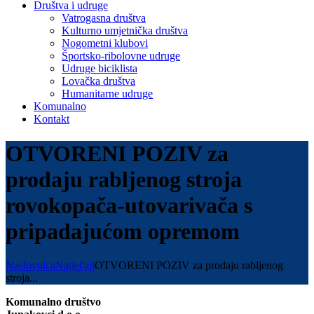
Društva i udruge
Vatrogasna društva
Kulturno umjetnička društva
Nogometni klubovi
Športsko-ribolovne udruge
Udruge biciklista
Lovačka društva
Humanitarne udruge
Komunalno
Kontakt
OTVORENI POZIV za
prodaju rabljenog stroja
rovokopača-utovarivača s
pripadajućom opremom
Naslovnica
Natječaji
OTVORENI POZIV za prodaju rabljenog
stroja...
Komunalno društvo