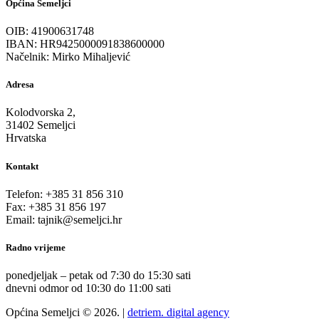
Općina Semeljci
OIB: 41900631748
IBAN: HR9425000091838600000
Načelnik: Mirko Mihaljević
Adresa
Kolodvorska 2,
31402 Semeljci
Hrvatska
Kontakt
Telefon: +385 31 856 310
Fax: +385 31 856 197
Email: tajnik@semeljci.hr
Radno vrijeme
ponedjeljak – petak od 7:30 do 15:30 sati
dnevni odmor od 10:30 do 11:00 sati
Općina Semeljci © 2026. |
detriem. digital agency