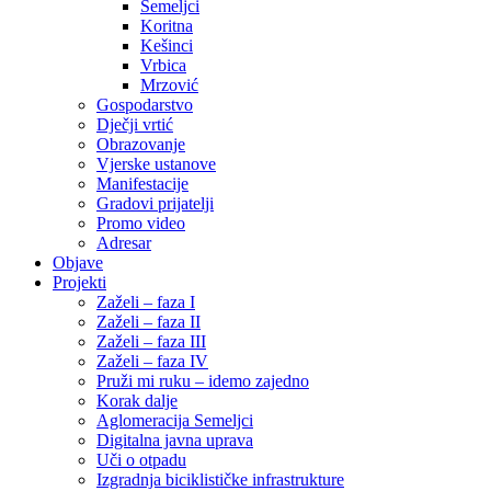
Semeljci
Koritna
Kešinci
Vrbica
Mrzović
Gospodarstvo
Dječji vrtić
Obrazovanje
Vjerske ustanove
Manifestacije
Gradovi prijatelji
Promo video
Adresar
Objave
Projekti
Zaželi – faza I
Zaželi – faza II
Zaželi – faza III
Zaželi – faza IV
Pruži mi ruku – idemo zajedno
Korak dalje
Aglomeracija Semeljci
Digitalna javna uprava
Uči o otpadu
Izgradnja biciklističke infrastrukture