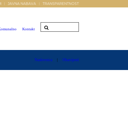
I
JAVNA NABAVA
TRANSPARENTNOST
Komunalno
Kontakt
Naslovnica
Obavijesti