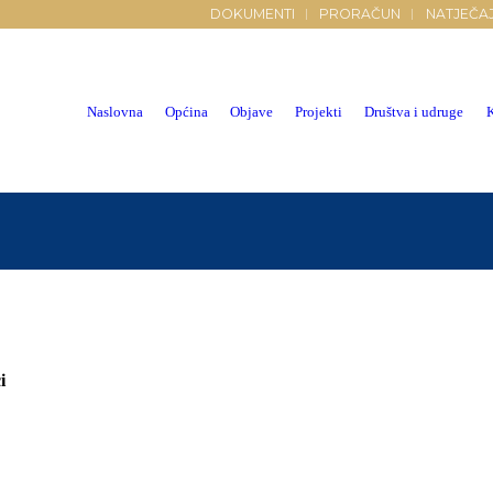
DOKUMENTI
PRORAČUN
NATJEČAJ
Naslovna
Općina
Objave
Projekti
Društva i udruge
i