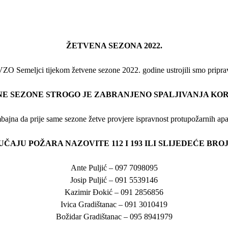
ŽETVENA SEZONA 2022.
O Semeljci tijekom žetvene sezone 2022. godine ustrojili smo priprav
E SEZONE STROGO JE ZABRANJENO SPALJIVANJA KOR
ajna da prije same sezone žetve provjere ispravnost protupožarnih apa
UČAJU POŽARA NAZOVITE 112 I 193 ILI SLIJEDEĆE BRO
Ante Puljić – 097 7098095
Josip Puljić – 091 5539146
Kazimir Đokić – 091 2856856
Ivica Gradištanac – 091 3010419
Božidar Gradištanac – 095 8941979