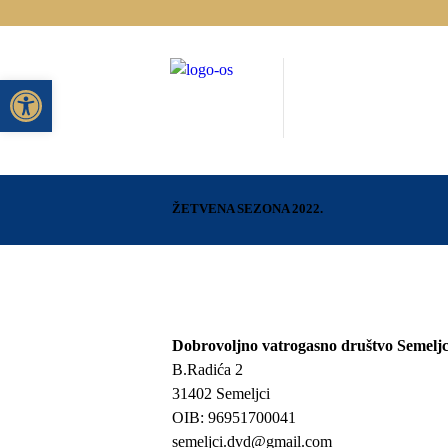
Open toolbar
ŽETVENA SEZONA 2022.
Dobrovoljno vatrogasno društvo Semeljc
B.Radića 2
31402 Semeljci
OIB: 96951700041
semeljci.dvd@gmail.com