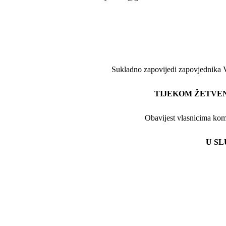
Sukladno zapovijedi zapovjednika VZ
TIJEKOM ŽETVEN
Obavijest vlasnicima komb
U SL