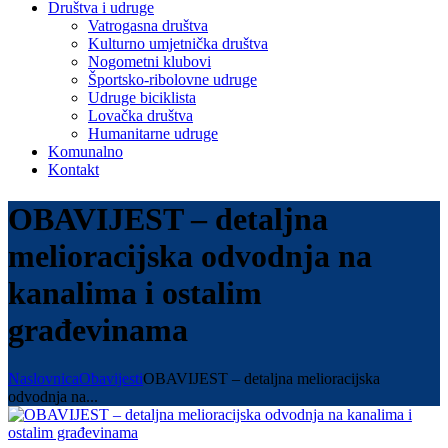
Društva i udruge
Vatrogasna društva
Kulturno umjetnička društva
Nogometni klubovi
Športsko-ribolovne udruge
Udruge biciklista
Lovačka društva
Humanitarne udruge
Komunalno
Kontakt
OBAVIJEST – detaljna
melioracijska odvodnja na
kanalima i ostalim
građevinama
Naslovnica
Obavijesti
OBAVIJEST – detaljna melioracijska
odvodnja na...