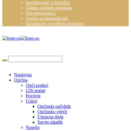
Savjetovanje s javnošću
Zaštita osobnih podataka
Otvoreni podaci
Osoba za nepravilnosti
Informacije o trošenju sredstava
Naslovna
Općina
Opći podaci
GIS portal
Povijest
Ustroj
Općinski načelnik
Općinsko vijeće
Upravna tijela
Savjet mladih
Naselja