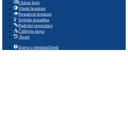
Ukloni boje
Visoki kontrast
Negativni kontrast
Svijetla pozadina
Podcrtaj poveznice
Čitljivija slova
Reset
Izjava o pristupačnosti