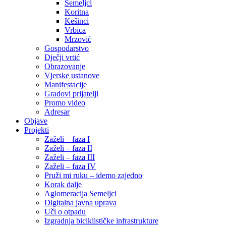
Semeljci
Koritna
Kešinci
Vrbica
Mrzović
Gospodarstvo
Dječji vrtić
Obrazovanje
Vjerske ustanove
Manifestacije
Gradovi prijatelji
Promo video
Adresar
Objave
Projekti
Zaželi – faza I
Zaželi – faza II
Zaželi – faza III
Zaželi – faza IV
Pruži mi ruku – idemo zajedno
Korak dalje
Aglomeracija Semeljci
Digitalna javna uprava
Uči o otpadu
Izgradnja biciklističke infrastrukture