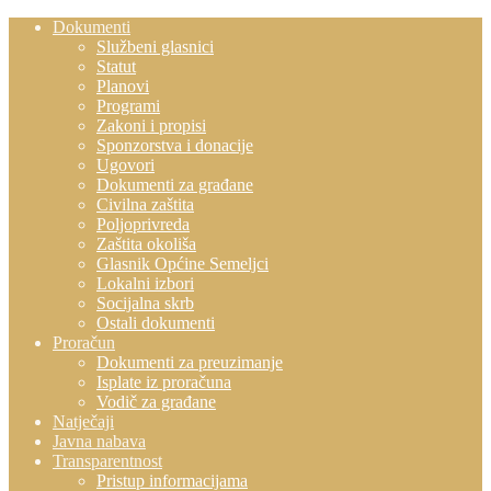
Dokumenti
Službeni glasnici
Statut
Planovi
Programi
Zakoni i propisi
Sponzorstva i donacije
Ugovori
Dokumenti za građane
Civilna zaštita
Poljoprivreda
Zaštita okoliša
Glasnik Općine Semeljci
Lokalni izbori
Socijalna skrb
Ostali dokumenti
Proračun
Dokumenti za preuzimanje
Isplate iz proračuna
Vodič za građane
Natječaji
Javna nabava
Transparentnost
Pristup informacijama