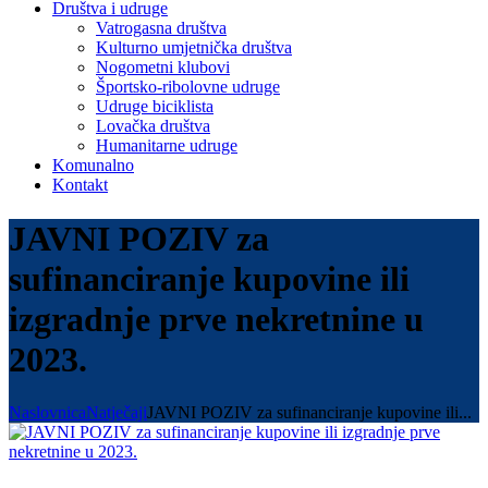
Društva i udruge
Vatrogasna društva
Kulturno umjetnička društva
Nogometni klubovi
Športsko-ribolovne udruge
Udruge biciklista
Lovačka društva
Humanitarne udruge
Komunalno
Kontakt
JAVNI POZIV za
sufinanciranje kupovine ili
izgradnje prve nekretnine u
2023.
Naslovnica
Natječaji
JAVNI POZIV za sufinanciranje kupovine ili...