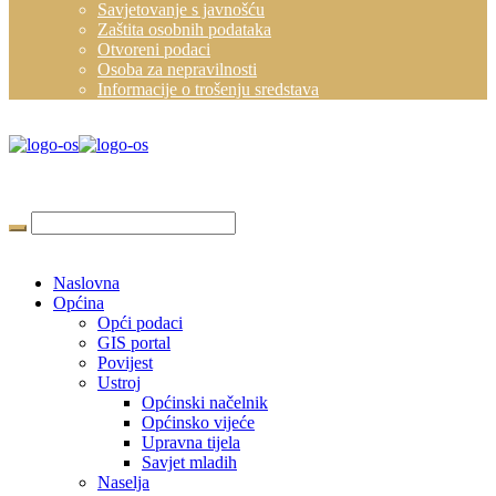
Savjetovanje s javnošću
Zaštita osobnih podataka
Otvoreni podaci
Osoba za nepravilnosti
Informacije o trošenju sredstava
Naslovna
Općina
Opći podaci
GIS portal
Povijest
Ustroj
Općinski načelnik
Općinsko vijeće
Upravna tijela
Savjet mladih
Naselja