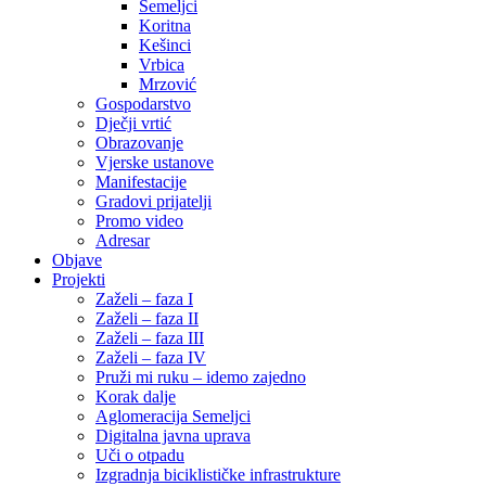
Semeljci
Koritna
Kešinci
Vrbica
Mrzović
Gospodarstvo
Dječji vrtić
Obrazovanje
Vjerske ustanove
Manifestacije
Gradovi prijatelji
Promo video
Adresar
Objave
Projekti
Zaželi – faza I
Zaželi – faza II
Zaželi – faza III
Zaželi – faza IV
Pruži mi ruku – idemo zajedno
Korak dalje
Aglomeracija Semeljci
Digitalna javna uprava
Uči o otpadu
Izgradnja biciklističke infrastrukture