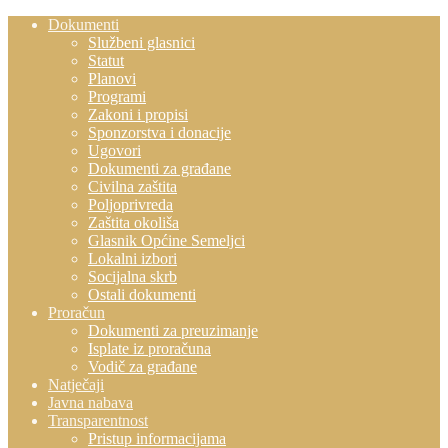
Dokumenti
Službeni glasnici
Statut
Planovi
Programi
Zakoni i propisi
Sponzorstva i donacije
Ugovori
Dokumenti za građane
Civilna zaštita
Poljoprivreda
Zaštita okoliša
Glasnik Općine Semeljci
Lokalni izbori
Socijalna skrb
Ostali dokumenti
Proračun
Dokumenti za preuzimanje
Isplate iz proračuna
Vodič za građane
Natječaji
Javna nabava
Transparentnost
Pristup informacijama