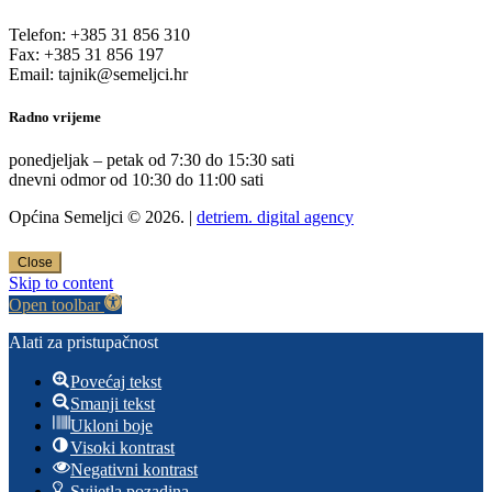
Telefon: +385 31 856 310
Fax: +385 31 856 197
Email: tajnik@semeljci.hr
Radno vrijeme
ponedjeljak – petak od 7:30 do 15:30 sati
dnevni odmor od 10:30 do 11:00 sati
Općina Semeljci © 2026. |
detriem. digital agency
Close
Skip to content
Open toolbar
Alati za pristupačnost
Povećaj tekst
Smanji tekst
Ukloni boje
Visoki kontrast
Negativni kontrast
Svijetla pozadina