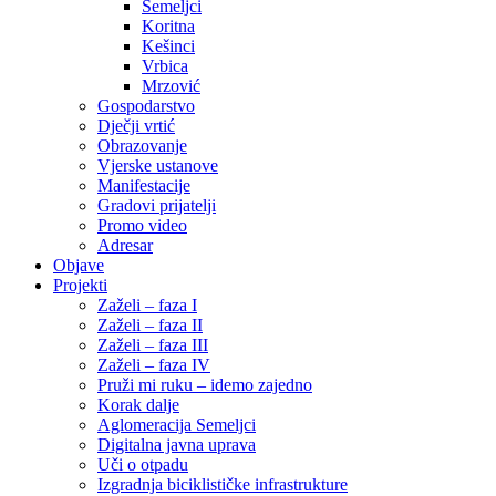
Semeljci
Koritna
Kešinci
Vrbica
Mrzović
Gospodarstvo
Dječji vrtić
Obrazovanje
Vjerske ustanove
Manifestacije
Gradovi prijatelji
Promo video
Adresar
Objave
Projekti
Zaželi – faza I
Zaželi – faza II
Zaželi – faza III
Zaželi – faza IV
Pruži mi ruku – idemo zajedno
Korak dalje
Aglomeracija Semeljci
Digitalna javna uprava
Uči o otpadu
Izgradnja biciklističke infrastrukture