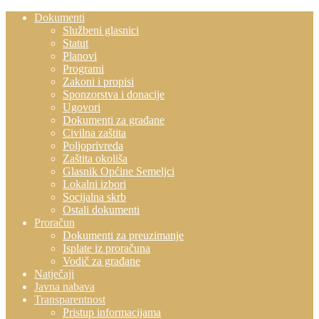
Dokumenti
Službeni glasnici
Statut
Planovi
Programi
Zakoni i propisi
Sponzorstva i donacije
Ugovori
Dokumenti za građane
Civilna zaštita
Poljoprivreda
Zaštita okoliša
Glasnik Općine Semeljci
Lokalni izbori
Socijalna skrb
Ostali dokumenti
Proračun
Dokumenti za preuzimanje
Isplate iz proračuna
Vodič za građane
Natječaji
Javna nabava
Transparentnost
Pristup informacijama