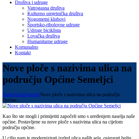
Društva i udruge
Vatrogasna društva
Kulturno umjetnička društva
Nogometni klubovi
Športsko-ribolovne udruge
Udruge biciklista
Lovačka društva
Humanitarne udruge
Komunalno
Kontakt
Nove ploče s nazivima ulica na
području Općine Semeljci
Naslovnica
Novosti
Nove ploče s nazivima ulica na području
Općine...
Kao što ste mogli i primijetiti započeli smo s uređenjem naselja naše
općine. Postavljene su nove ploče s nazivima ulica na cijelom
području općine.
U cilju nam je modernizirati izgled ulica naših sela, osigurati bolju