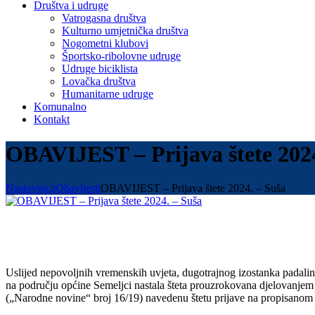
Društva i udruge
Vatrogasna društva
Kulturno umjetnička društva
Nogometni klubovi
Športsko-ribolovne udruge
Udruge biciklista
Lovačka društva
Humanitarne udruge
Komunalno
Kontakt
OBAVIJEST – Prijava štete 2024
Naslovnica
Obavijesti
OBAVIJEST – Prijava štete 2024. – Suša
Uslijed nepovoljnih vremenskih uvjeta, dugotrajnog izostanka padalina 
na području općine Semeljci nastala šteta prouzrokovana djelovanjem
(„Narodne novine“ broj 16/19) navedenu štetu prijave na propisanom O