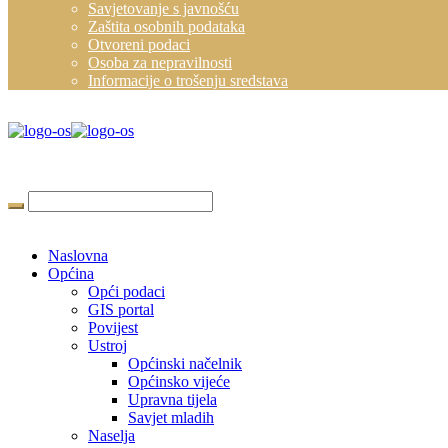
Savjetovanje s javnošću
Zaštita osobnih podataka
Otvoreni podaci
Osoba za nepravilnosti
Informacije o trošenju sredstava
Naslovna
Općina
Opći podaci
GIS portal
Povijest
Ustroj
Općinski načelnik
Općinsko vijeće
Upravna tijela
Savjet mladih
Naselja