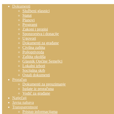
Dokumenti
Službeni glasnici
Statut
Planovi
Programi
Zakoni i propisi
Sponzorstva i donacije
Ugovori
Dokumenti za građane
Civilna zaštita
Poljoprivreda
Zaštita okoliša
Glasnik Općine Semeljci
Lokalni izbori
Socijalna skrb
Ostali dokumenti
Proračun
Dokumenti za preuzimanje
Isplate iz proračuna
Vodič za građane
Natječaji
Javna nabava
Transparentnost
Pristup informacijama