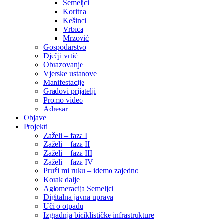
Semeljci
Koritna
Kešinci
Vrbica
Mrzović
Gospodarstvo
Dječji vrtić
Obrazovanje
Vjerske ustanove
Manifestacije
Gradovi prijatelji
Promo video
Adresar
Objave
Projekti
Zaželi – faza I
Zaželi – faza II
Zaželi – faza III
Zaželi – faza IV
Pruži mi ruku – idemo zajedno
Korak dalje
Aglomeracija Semeljci
Digitalna javna uprava
Uči o otpadu
Izgradnja biciklističke infrastrukture