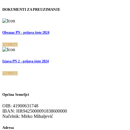
DOKUMENTI ZA PREUZIMANJE
Obrazac PN - prijava štete 2024
PREUZMI
Izjava PN 2 - prijava štete 2024
PREUZMI
Općina Semeljci
OIB: 41900631748
IBAN: HR9425000091838600000
Načelnik: Mirko Mihaljević
Adresa