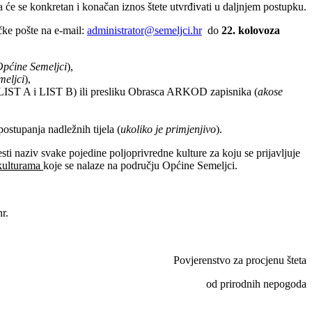
 će se konkretan i konačan iznos štete utvrđivati u daljnjem postupku.
čke pošte na e-mail:
administrator@semeljci.hr
do
22. kolovoza
Općine Semeljci
),
meljci
),
u (LIST A i LIST B) ili presliku Obrasca ARKOD zapisnika (
ako
se
ostupanja nadležnih tijela (
ukoliko je primjenjivo
).
sti naziv svake pojedine poljoprivredne kulture za koju se prijavljuje
 kulturama
koje se nalaze na području Općine Semeljci.
r.
 za procjenu šteta
dnih nepogoda