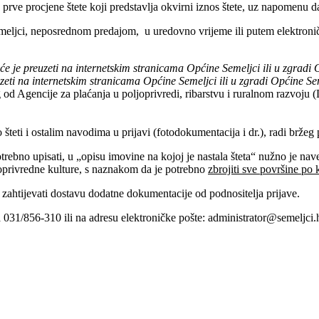
prve procjene štete koji predstavlja okvirni iznos štete, uz napomenu da
emeljci, neposrednom predajom, u uredovno vrijeme ili putem elektroni
je preuzeti na internetskim stranicama Općine Semeljci ili u zgradi 
eti na internetskim stranicama Općine Semeljci ili u zgradi Općine Se
 od Agencije za plaćanja u poljoprivredi, ribarstvu i ruralnom razvoj
ti i ostalim navodima u prijavi (fotodokumentacija i dr.), radi bržeg p
rebno upisati, u „opisu imovine na kojoj je nastala šteta“ nužno je nave
joprivredne kulture, s naznakom da je potrebno
zbrojiti sve površine po
zahtijevati dostavu dodatne dokumentacije od podnositelja prijave.
na 031/856-310 ili na adresu elektroničke pošte: administrator@semeljci.h
Povjerenstvo
od priro