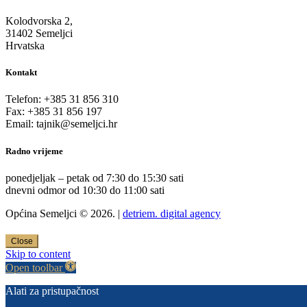
Kolodvorska 2,
31402 Semeljci
Hrvatska
Kontakt
Telefon: +385 31 856 310
Fax: +385 31 856 197
Email: tajnik@semeljci.hr
Radno vrijeme
ponedjeljak – petak od 7:30 do 15:30 sati
dnevni odmor od 10:30 do 11:00 sati
Općina Semeljci © 2026. |
detriem. digital agency
Close
Skip to content
Open toolbar
Alati za pristupačnost