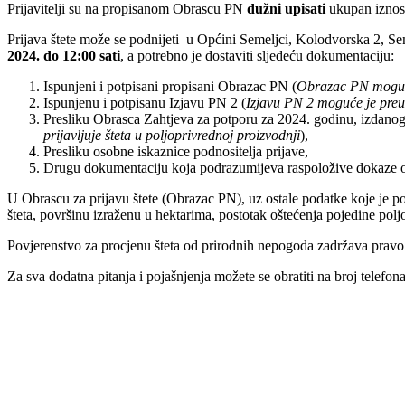
Prijavitelji su na propisanom Obrascu PN
dužni upisati
ukupan iznos 
Prijava štete može se podnijeti u Općini Semeljci, Kolodvorska 2, S
2024. do 12:00 sati
, a potrebno je dostaviti sljedeću dokumentaciju:
Ispunjeni i potpisani propisani Obrazac PN (
Obrazac PN moguće 
Ispunjenu i potpisanu Izjavu PN 2 (
Izjavu PN 2 moguće je preuz
Presliku Obrasca Zahtjeva za potporu za 2024. godinu, izdanog
prijavljuje šteta u poljoprivrednoj proizvodnji
),
Presliku osobne iskaznice podnositelja prijave,
Drugu dokumentaciju koja podrazumijeva raspoložive dokaze o šte
U Obrascu za prijavu štete (Obrazac PN), uz ostale podatke koje je pot
šteta, površinu izraženu u hektarima, postotak oštećenja pojedine pol
Povjerenstvo za procjenu šteta od prirodnih nepogoda zadržava pravo 
Za sva dodatna pitanja i pojašnjenja možete se obratiti na broj telefo