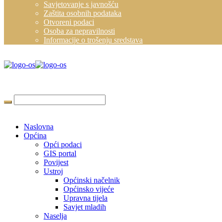
Savjetovanje s javnošću
Zaštita osobnih podataka
Otvoreni podaci
Osoba za nepravilnosti
Informacije o trošenju sredstava
Naslovna
Općina
Opći podaci
GIS portal
Povijest
Ustroj
Općinski načelnik
Općinsko vijeće
Upravna tijela
Savjet mladih
Naselja