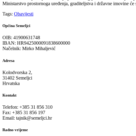
Ministarstvo prostornoga uređenja, graditeljstva i državne imovine 
Tags:
Obavijesti
Općina Semeljci
OIB: 41900631748
IBAN: HR9425000091838600000
Načelnik: Mirko Mihaljević
Adresa
Kolodvorska 2,
31402 Semeljci
Hrvatska
Kontakt
Telefon: +385 31 856 310
Fax: +385 31 856 197
Email: tajnik@semeljci.hr
Radno vrijeme