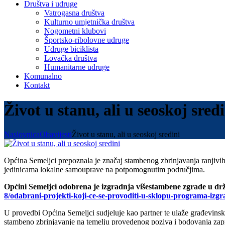
Društva i udruge
Vatrogasna društva
Kulturno umjetnička društva
Nogometni klubovi
Športsko-ribolovne udruge
Udruge biciklista
Lovačka društva
Humanitarne udruge
Komunalno
Kontakt
Život u stanu, ali u seoskoj sred
Naslovnica
Obavijesti
Život u stanu, ali u seoskoj sredini
Općina Semeljci prepoznala je značaj stambenog zbrinjavanja ranjivih s
jedinicama lokalne samouprave na potpomognutim područjima.
Općini Semeljci odobrena je izgradnja višestambene zgrade u dr
8/odabrani-projekti-koji-ce-se-provoditi-u-sklopu-programa-iz
U provedbi Općina Semeljci sudjeluje kao partner te ulaže građevinsko
stambeno zbrinjavanje na temelju provedenog poziva i bodovanja zapr