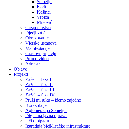
Semeljci
Koritna
Kešinci
Vrbica
Mrzović
Gospodarstvo
Dječji vrtić
Obrazovanje
Vjerske ustanove
Manifestacije
Gradovi prijatelji
Promo video
Adresar
Objave
Projekti
Zaželi – faza I
Zaželi – faza II
Zaželi – faza III
Zaželi – faza IV
Pruži mi ruku – idemo zajedno
Korak dalje
Aglomeracija Semeljci
Digitalna javna uprava
Uči o otpadu
Izgradnja biciklističke infrastrukture