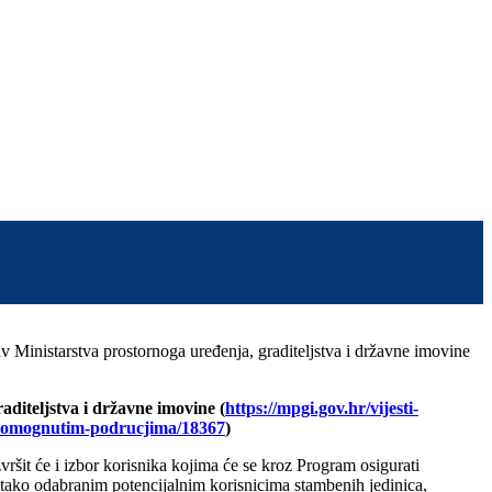
iv Ministarstva prostornoga uređenja, graditeljstva i državne imovine
diteljstva i državne imovine (
https://mpgi.gov.hr/vijesti-
otpomognutim-podrucjima/18367
)
ršit će i izbor korisnika kojima će se kroz Program osigurati
 tako odabranim potencijalnim korisnicima stambenih jedinica,