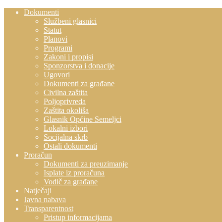
Dokumenti
Službeni glasnici
Statut
Planovi
Programi
Zakoni i propisi
Sponzorstva i donacije
Ugovori
Dokumenti za građane
Civilna zaštita
Poljoprivreda
Zaštita okoliša
Glasnik Općine Semeljci
Lokalni izbori
Socijalna skrb
Ostali dokumenti
Proračun
Dokumenti za preuzimanje
Isplate iz proračuna
Vodič za građane
Natječaji
Javna nabava
Transparentnost
Pristup informacijama