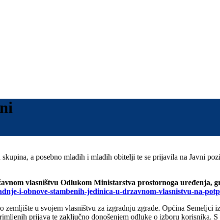
ini
kupina, a posebno mladih i mladih obitelji te se prijavila na Javni poz
žavnom vlasništvu Odlukom Ministarstva prostornoga uređenja, gra
gradnje-i-obnove-stambenih-jedinica-u-drzavnom-vlasnistvu-na-p
 zemljište u svojem vlasništvu za izgradnju zgrade. Općina Semeljci izv
imljenih prijava te zaključno donošenjem odluke o izboru korisnika. S