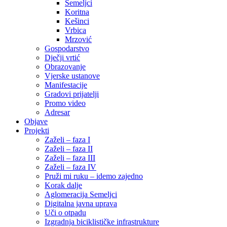
Semeljci
Koritna
Kešinci
Vrbica
Mrzović
Gospodarstvo
Dječji vrtić
Obrazovanje
Vjerske ustanove
Manifestacije
Gradovi prijatelji
Promo video
Adresar
Objave
Projekti
Zaželi – faza I
Zaželi – faza II
Zaželi – faza III
Zaželi – faza IV
Pruži mi ruku – idemo zajedno
Korak dalje
Aglomeracija Semeljci
Digitalna javna uprava
Uči o otpadu
Izgradnja biciklističke infrastrukture