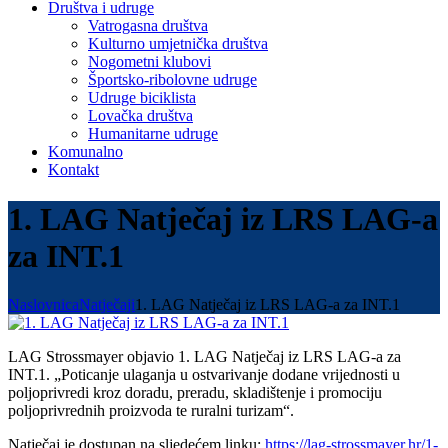
Društva i udruge
Vatrogasna društva
Kulturno umjetnička društva
Nogometni klubovi
Športsko-ribolovne udruge
Udruge biciklista
Lovačka društva
Humanitarne udruge
Komunalno
Kontakt
1. LAG Natječaj iz LRS LAG-a
za INT.1
Naslovnica
Natječaji
1. LAG Natječaj iz LRS LAG-a za INT.1
LAG Strossmayer objavio 1. LAG Natječaj iz LRS LAG-a za
INT.1. „Poticanje ulaganja u ostvarivanje dodane vrijednosti u
poljoprivredi kroz doradu, preradu, skladištenje i promociju
poljoprivrednih proizvoda te ruralni turizam“.
Natječaj je dostupan na sljedećem linku:
https://lag-strossmayer.hr/1-