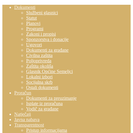
Dokumenti
Službeni glasnici
Statut
Planovi
Programi
Zakoni i propisi
Sponzorstva i donacije
Ugovori
Dokumenti za građane
Civilna zaštita
Poljoprivreda
Zaštita okoliša
Glasnik Općine Semeljci
Lokalni izbori
Socijalna skrb
Ostali dokumenti
Proračun
Dokumenti za preuzimanje
Isplate iz proračuna
Vodič za građane
Natječaji
Javna nabava
Transparentnost
Pristup informacijama