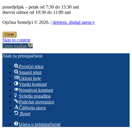
ponedjeljak – petak od 7:30 do 15:30 sati
dnevni odmor od 10:30 do 11:00 sati
Općina Semeljci © 2026. |
detriem. digital agency
Close
Skip to content
Open toolbar
Alati za pristupačnost
Povećaj tekst
Smanji tekst
Ukloni boje
Visoki kontrast
Negativni kontrast
Svijetla pozadina
Podcrtaj poveznice
Čitljivija slova
Reset
Izjava o pristupačnosti