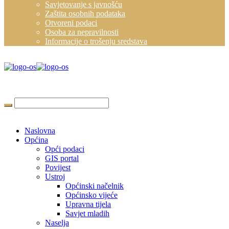
Savjetovanje s javnošću
Zaštita osobnih podataka
Otvoreni podaci
Osoba za nepravilnosti
Informacije o trošenju sredstava
Naslovna
Općina
Opći podaci
GIS portal
Povijest
Ustroj
Općinski načelnik
Općinsko vijeće
Upravna tijela
Savjet mladih
Naselja