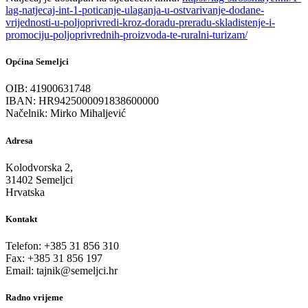
lag-natjecaj-int-1-poticanje-ulaganja-u-ostvarivanje-dodane-
vrijednosti-u-poljoprivredi-kroz-doradu-preradu-skladistenje-i-
promociju-poljoprivrednih-proizvoda-te-ruralni-turizam/
Općina Semeljci
OIB: 41900631748
IBAN: HR9425000091838600000
Načelnik: Mirko Mihaljević
Adresa
Kolodvorska 2,
31402 Semeljci
Hrvatska
Kontakt
Telefon: +385 31 856 310
Fax: +385 31 856 197
Email: tajnik@semeljci.hr
Radno vrijeme