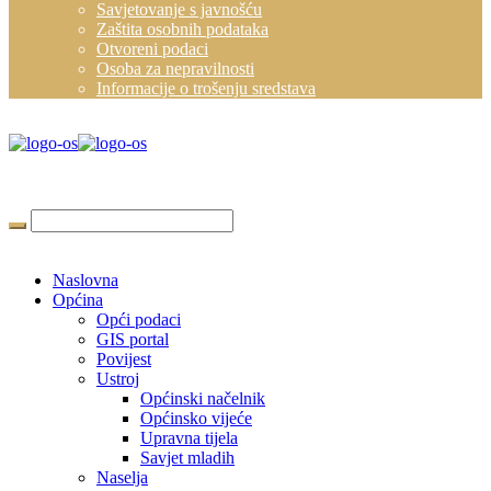
Savjetovanje s javnošću
Zaštita osobnih podataka
Otvoreni podaci
Osoba za nepravilnosti
Informacije o trošenju sredstava
Naslovna
Općina
Opći podaci
GIS portal
Povijest
Ustroj
Općinski načelnik
Općinsko vijeće
Upravna tijela
Savjet mladih
Naselja