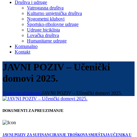
Društva i udruge
Vatrogasna društva
Kulturno umjetnička društva
Nogometni klubovi
Športsko-ribolovne udruge
Udruge biciklista
Lovačka društva
Humanitarne udruge
Komunalno
Kontakt
JAVNI POZIV – Učenički
domovi 2025.
Naslovnica
Istaknuto
JAVNI POZIV – Učenički domovi 2025.
DOKUMENTI ZA PREUZIMANJE
JAVNI POZIV ZA SUFINANCIRANJE TROŠKOVA SMJEŠTAJA UČENIKA U