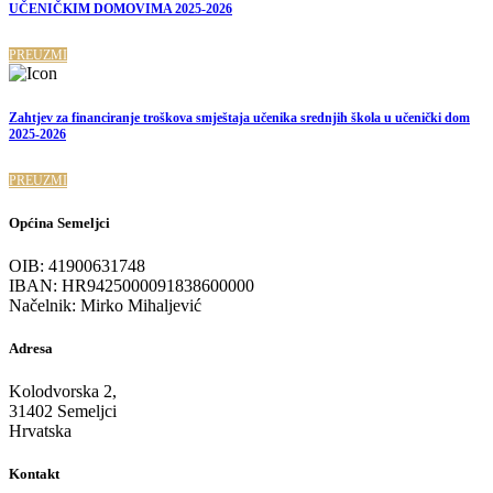
UČENIČKIM DOMOVIMA 2025-2026
PREUZMI
Zahtjev za financiranje troškova smještaja učenika srednjih škola u učenički dom
2025-2026
PREUZMI
Općina Semeljci
OIB: 41900631748
IBAN: HR9425000091838600000
Načelnik: Mirko Mihaljević
Adresa
Kolodvorska 2,
31402 Semeljci
Hrvatska
Kontakt