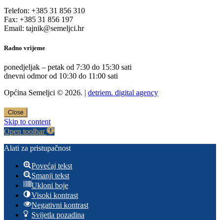
Telefon: +385 31 856 310
Fax: +385 31 856 197
Email: tajnik@semeljci.hr
Radno vrijeme
ponedjeljak – petak od 7:30 do 15:30 sati
dnevni odmor od 10:30 do 11:00 sati
Općina Semeljci © 2026. |
detriem. digital agency
Close
Skip to content
Open toolbar
Alati za pristupačnost
Povećaj tekst
Smanji tekst
Ukloni boje
Visoki kontrast
Negativni kontrast
Svijetla pozadina