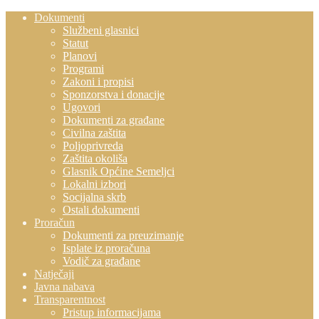
Dokumenti
Službeni glasnici
Statut
Planovi
Programi
Zakoni i propisi
Sponzorstva i donacije
Ugovori
Dokumenti za građane
Civilna zaštita
Poljoprivreda
Zaštita okoliša
Glasnik Općine Semeljci
Lokalni izbori
Socijalna skrb
Ostali dokumenti
Proračun
Dokumenti za preuzimanje
Isplate iz proračuna
Vodič za građane
Natječaji
Javna nabava
Transparentnost
Pristup informacijama