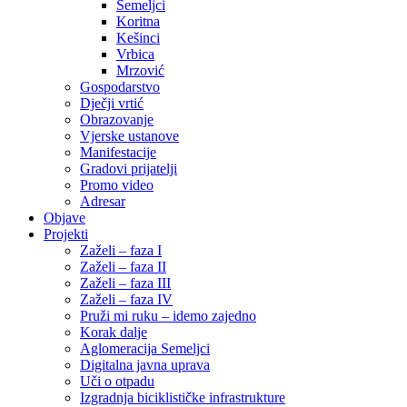
Semeljci
Koritna
Kešinci
Vrbica
Mrzović
Gospodarstvo
Dječji vrtić
Obrazovanje
Vjerske ustanove
Manifestacije
Gradovi prijatelji
Promo video
Adresar
Objave
Projekti
Zaželi – faza I
Zaželi – faza II
Zaželi – faza III
Zaželi – faza IV
Pruži mi ruku – idemo zajedno
Korak dalje
Aglomeracija Semeljci
Digitalna javna uprava
Uči o otpadu
Izgradnja biciklističke infrastrukture