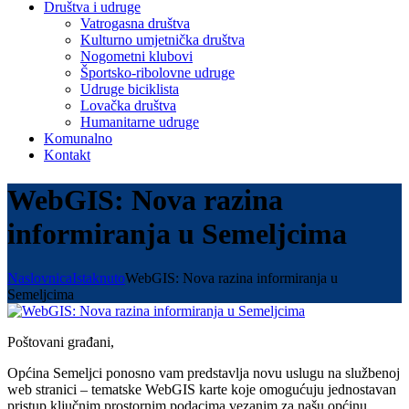
Društva i udruge
Vatrogasna društva
Kulturno umjetnička društva
Nogometni klubovi
Športsko-ribolovne udruge
Udruge biciklista
Lovačka društva
Humanitarne udruge
Komunalno
Kontakt
WebGIS: Nova razina
informiranja u Semeljcima
Naslovnica
Istaknuto
WebGIS: Nova razina informiranja u
Semeljcima
Poštovani građani,
Općina Semeljci ponosno vam predstavlja novu uslugu na službenoj
web stranici – tematske WebGIS karte koje omogućuju jednostavan
pristup ključnim prostornim podacima vezanim za našu općinu.