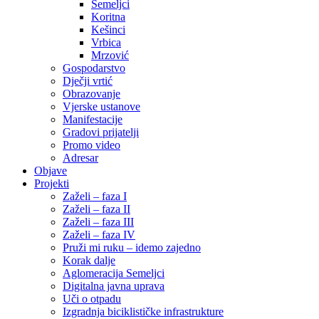
Semeljci
Koritna
Kešinci
Vrbica
Mrzović
Gospodarstvo
Dječji vrtić
Obrazovanje
Vjerske ustanove
Manifestacije
Gradovi prijatelji
Promo video
Adresar
Objave
Projekti
Zaželi – faza I
Zaželi – faza II
Zaželi – faza III
Zaželi – faza IV
Pruži mi ruku – idemo zajedno
Korak dalje
Aglomeracija Semeljci
Digitalna javna uprava
Uči o otpadu
Izgradnja biciklističke infrastrukture