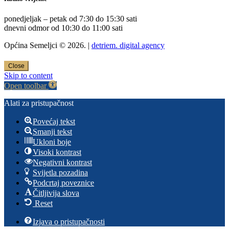
ponedjeljak – petak od 7:30 do 15:30 sati
dnevni odmor od 10:30 do 11:00 sati
Općina Semeljci © 2026. |
detriem. digital agency
Close
Skip to content
Open toolbar
Alati za pristupačnost
Povećaj tekst
Smanji tekst
Ukloni boje
Visoki kontrast
Negativni kontrast
Svijetla pozadina
Podcrtaj poveznice
Čitljivija slova
Reset
Izjava o pristupačnosti