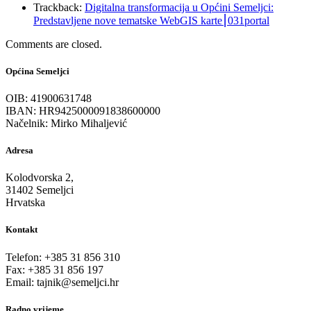
Trackback:
Digitalna transformacija u Općini Semeljci:
Predstavljene nove tematske WebGIS karte⎮031portal
Comments are closed.
Općina Semeljci
OIB: 41900631748
IBAN: HR9425000091838600000
Načelnik: Mirko Mihaljević
Adresa
Kolodvorska 2,
31402 Semeljci
Hrvatska
Kontakt
Telefon: +385 31 856 310
Fax: +385 31 856 197
Email: tajnik@semeljci.hr
Radno vrijeme