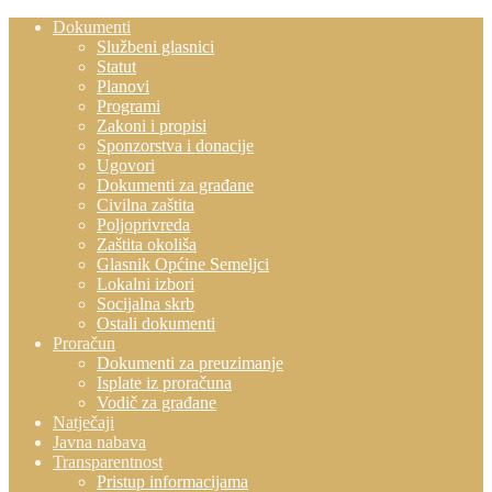
Dokumenti
Službeni glasnici
Statut
Planovi
Programi
Zakoni i propisi
Sponzorstva i donacije
Ugovori
Dokumenti za građane
Civilna zaštita
Poljoprivreda
Zaštita okoliša
Glasnik Općine Semeljci
Lokalni izbori
Socijalna skrb
Ostali dokumenti
Proračun
Dokumenti za preuzimanje
Isplate iz proračuna
Vodič za građane
Natječaji
Javna nabava
Transparentnost
Pristup informacijama