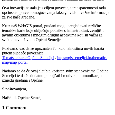
Ova inovacija nastala je s ciljem povećanja transparentnosti rada
općinske uprave i omogućavanja lakšeg uvida u važne informacije
za sve naše građane.
Kroz naš WebGIS portal, građani mogu pregledavati različite
tematske karte koje uključuju podatke o infrastrukturi, zemljištu,
javnim objektima i mnogim drugim aspektima koji su važni za
svakodnevni život u Općini Semeljci.
Pozivamo vas da se upoznate s funkcionalnostima novih karata
putem sljedeće poveznice:
Tematske karte Općine Semeljci
/
https://gis.semeljci.hr/thematic-
map/map-portal
Nadamo se da će ovaj alat biti koristan svim stanovnicima Općine
Semeljci te da će dodatno poboljšati i motivirati komunikaciju
između građana i Općine.
S poštovanjem,
Načelnik Općine Semeljci
1 Comment