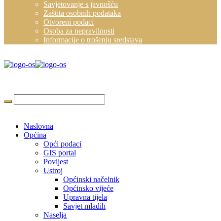
Savjetovanje s javnošću
Zaštita osobnih podataka
Otvoreni podaci
Osoba za nepravilnosti
Informacije o trošenju sredstava
Naslovna
Općina
Opći podaci
GIS portal
Povijest
Ustroj
Općinski načelnik
Općinsko vijeće
Upravna tijela
Savjet mladih
Naselja