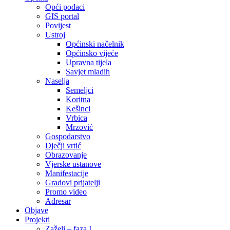
Opći podaci
GIS portal
Povijest
Ustroj
Općinski načelnik
Općinsko vijeće
Upravna tijela
Savjet mladih
Naselja
Semeljci
Koritna
Kešinci
Vrbica
Mrzović
Gospodarstvo
Dječji vrtić
Obrazovanje
Vjerske ustanove
Manifestacije
Gradovi prijatelji
Promo video
Adresar
Objave
Projekti
Zaželi – faza I