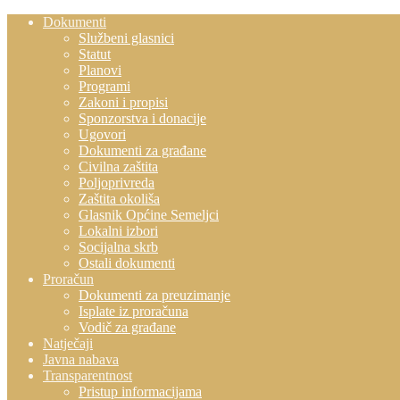
Dokumenti
Službeni glasnici
Statut
Planovi
Programi
Zakoni i propisi
Sponzorstva i donacije
Ugovori
Dokumenti za građane
Civilna zaštita
Poljoprivreda
Zaštita okoliša
Glasnik Općine Semeljci
Lokalni izbori
Socijalna skrb
Ostali dokumenti
Proračun
Dokumenti za preuzimanje
Isplate iz proračuna
Vodič za građane
Natječaji
Javna nabava
Transparentnost
Pristup informacijama