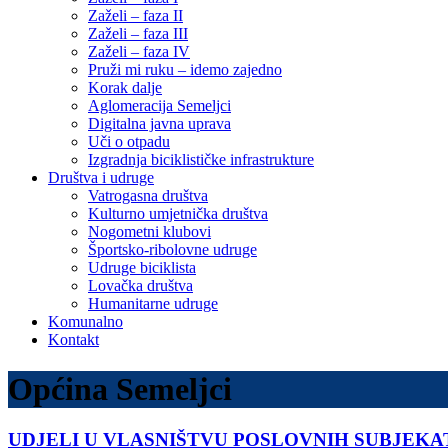
Zaželi – faza II
Zaželi – faza III
Zaželi – faza IV
Pruži mi ruku – idemo zajedno
Korak dalje
Aglomeracija Semeljci
Digitalna javna uprava
Uči o otpadu
Izgradnja biciklističke infrastrukture
Društva i udruge
Vatrogasna društva
Kulturno umjetnička društva
Nogometni klubovi
Športsko-ribolovne udruge
Udruge biciklista
Lovačka društva
Humanitarne udruge
Komunalno
Kontakt
Općina Semeljci
UDJELI U VLASNIŠTVU POSLOVNIH SUBJEKA