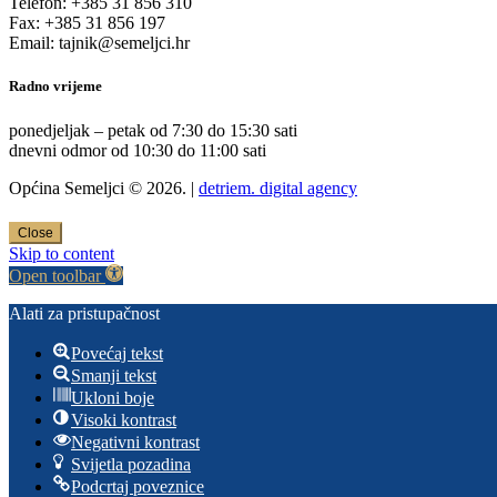
Telefon: +385 31 856 310
Fax: +385 31 856 197
Email: tajnik@semeljci.hr
Radno vrijeme
ponedjeljak – petak od 7:30 do 15:30 sati
dnevni odmor od 10:30 do 11:00 sati
Općina Semeljci © 2026. |
detriem. digital agency
Close
Skip to content
Open toolbar
Alati za pristupačnost
Povećaj tekst
Smanji tekst
Ukloni boje
Visoki kontrast
Negativni kontrast
Svijetla pozadina
Podcrtaj poveznice