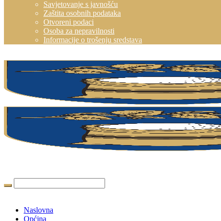
Savjetovanje s javnošću
Zaštita osobnih podataka
Otvoreni podaci
Osoba za nepravilnosti
Informacije o trošenju sredstava
Naslovna
Općina