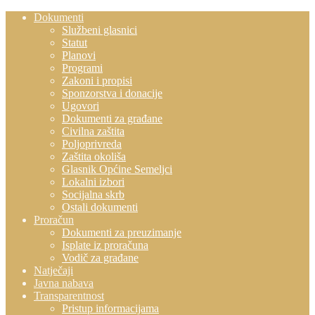
Dokumenti
Službeni glasnici
Statut
Planovi
Programi
Zakoni i propisi
Sponzorstva i donacije
Ugovori
Dokumenti za građane
Civilna zaštita
Poljoprivreda
Zaštita okoliša
Glasnik Općine Semeljci
Lokalni izbori
Socijalna skrb
Ostali dokumenti
Proračun
Dokumenti za preuzimanje
Isplate iz proračuna
Vodič za građane
Natječaji
Javna nabava
Transparentnost
Pristup informacijama