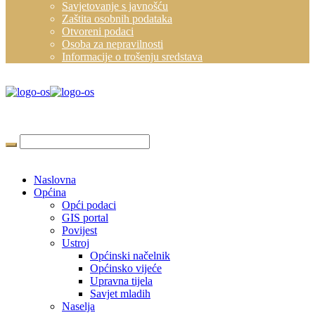
Savjetovanje s javnošću
Zaštita osobnih podataka
Otvoreni podaci
Osoba za nepravilnosti
Informacije o trošenju sredstava
Naslovna
Općina
Opći podaci
GIS portal
Povijest
Ustroj
Općinski načelnik
Općinsko vijeće
Upravna tijela
Savjet mladih
Naselja