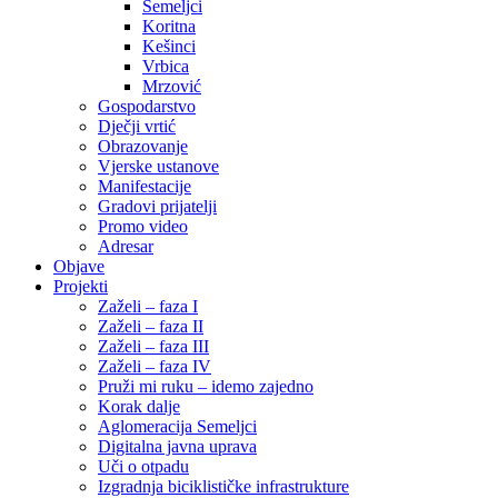
Semeljci
Koritna
Kešinci
Vrbica
Mrzović
Gospodarstvo
Dječji vrtić
Obrazovanje
Vjerske ustanove
Manifestacije
Gradovi prijatelji
Promo video
Adresar
Objave
Projekti
Zaželi – faza I
Zaželi – faza II
Zaželi – faza III
Zaželi – faza IV
Pruži mi ruku – idemo zajedno
Korak dalje
Aglomeracija Semeljci
Digitalna javna uprava
Uči o otpadu
Izgradnja biciklističke infrastrukture