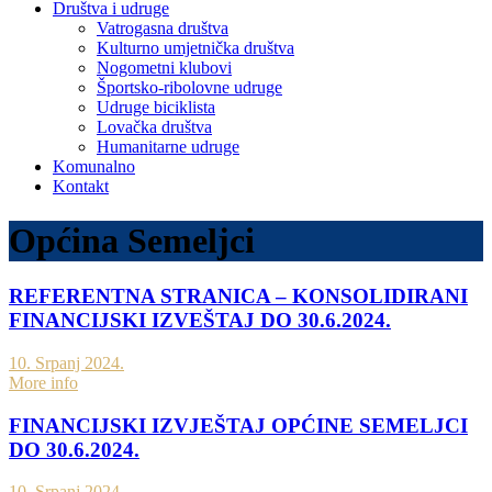
Društva i udruge
Vatrogasna društva
Kulturno umjetnička društva
Nogometni klubovi
Športsko-ribolovne udruge
Udruge biciklista
Lovačka društva
Humanitarne udruge
Komunalno
Kontakt
Općina Semeljci
REFERENTNA STRANICA – KONSOLIDIRANI
FINANCIJSKI IZVEŠTAJ DO 30.6.2024.
10. Srpanj 2024.
More info
FINANCIJSKI IZVJEŠTAJ OPĆINE SEMELJCI
DO 30.6.2024.
10. Srpanj 2024.