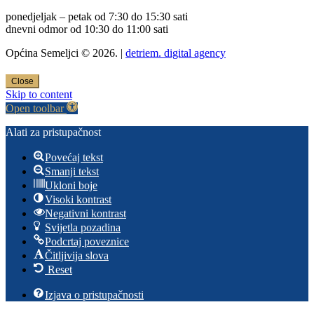
ponedjeljak – petak od 7:30 do 15:30 sati
dnevni odmor od 10:30 do 11:00 sati
Općina Semeljci © 2026. |
detriem. digital agency
Close
Skip to content
Open toolbar
Alati za pristupačnost
Povećaj tekst
Smanji tekst
Ukloni boje
Visoki kontrast
Negativni kontrast
Svijetla pozadina
Podcrtaj poveznice
Čitljivija slova
Reset
Izjava o pristupačnosti