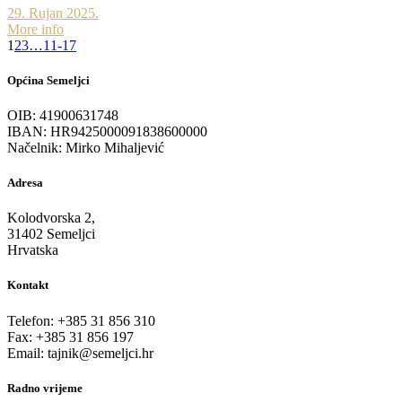
29. Rujan 2025.
More info
1
2
3
…
11-17
Općina Semeljci
OIB: 41900631748
IBAN: HR9425000091838600000
Načelnik: Mirko Mihaljević
Adresa
Kolodvorska 2,
31402 Semeljci
Hrvatska
Kontakt
Telefon: +385 31 856 310
Fax: +385 31 856 197
Email: tajnik@semeljci.hr
Radno vrijeme