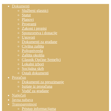
Dokumenti
Službeni glasnici
Statut
Planovi
Programi
Zakoni i propisi
Sponzorstva i donacije
Ugovori
Dokumenti za građane
Civilna zaštita
Poljoprivreda
Zaštita okoliša
Glasnik Općine Semeljci
Lokalni izbori
Socijalna skrb
Ostali dokumenti
Proračun
Dokumenti za preuzimanje
Isplate iz proračuna
Vodič za građane
Natječaji
Javna nabava
Transparentnost
Pristup informacijama