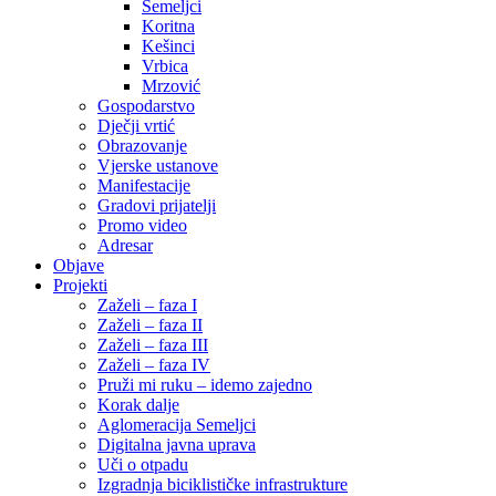
Semeljci
Koritna
Kešinci
Vrbica
Mrzović
Gospodarstvo
Dječji vrtić
Obrazovanje
Vjerske ustanove
Manifestacije
Gradovi prijatelji
Promo video
Adresar
Objave
Projekti
Zaželi – faza I
Zaželi – faza II
Zaželi – faza III
Zaželi – faza IV
Pruži mi ruku – idemo zajedno
Korak dalje
Aglomeracija Semeljci
Digitalna javna uprava
Uči o otpadu
Izgradnja biciklističke infrastrukture