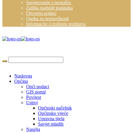
Savjetovanje s javnošću
Zaštita osobnih podataka
Otvoreni podaci
Osoba za nepravilnosti
Informacije o trošenju sredstava
Naslovna
Općina
Opći podaci
GIS portal
Povijest
Ustroj
Općinski načelnik
Općinsko vijeće
Upravna tijela
Savjet mladih
Naselja