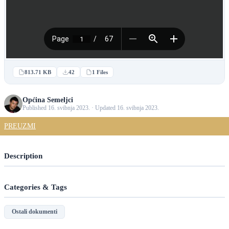
813.71 KB
42
1 Files
Općina Semeljci
Published 16. svibnja 2023. · Updated 16. svibnja 2023.
PREUZMI
Description
Categories & Tags
Ostali dokumenti