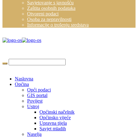
Savjetovanje s javnošću
Zaštita osobnih podataka
Otvoreni podaci
Osoba za nepravilnosti
Informacije o trošenju sredstava
Naslovna
Općina
Opći podaci
GIS portal
Povijest
Ustroj
Općinski načelnik
Općinsko vijeće
Upravna tijela
Savjet mladih
Naselja