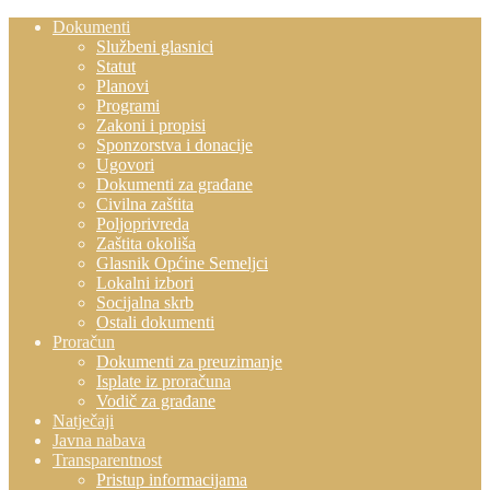
Dokumenti
Službeni glasnici
Statut
Planovi
Programi
Zakoni i propisi
Sponzorstva i donacije
Ugovori
Dokumenti za građane
Civilna zaštita
Poljoprivreda
Zaštita okoliša
Glasnik Općine Semeljci
Lokalni izbori
Socijalna skrb
Ostali dokumenti
Proračun
Dokumenti za preuzimanje
Isplate iz proračuna
Vodič za građane
Natječaji
Javna nabava
Transparentnost
Pristup informacijama