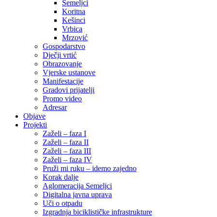
Semeljci
Koritna
Kešinci
Vrbica
Mrzović
Gospodarstvo
Dječji vrtić
Obrazovanje
Vjerske ustanove
Manifestacije
Gradovi prijatelji
Promo video
Adresar
Objave
Projekti
Zaželi – faza I
Zaželi – faza II
Zaželi – faza III
Zaželi – faza IV
Pruži mi ruku – idemo zajedno
Korak dalje
Aglomeracija Semeljci
Digitalna javna uprava
Uči o otpadu
Izgradnja biciklističke infrastrukture