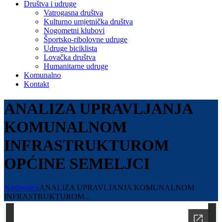
Društva i udruge
Vatrogasna društva
Kulturno umjetnička društva
Nogometni klubovi
Športsko-ribolovne udruge
Udruge biciklista
Lovačka društva
Humanitarne udruge
Komunalno
Kontakt
ANALIZA UPRAVLJANJA
KOMUNALNOM
INFRASTRUKTUROM
OPĆINE SEMELJCI
Naslovnica
ANALIZA UPRAVLJANJA KOMUNALNOM
INFRASTRUKTUROM...