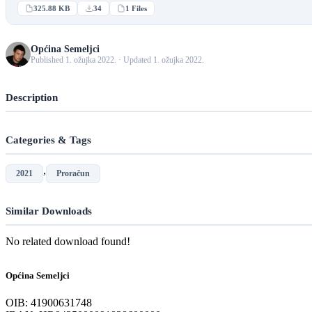
325.88 KB
34
1 Files
Općina Semeljci
Published 1. ožujka 2022. · Updated 1. ožujka 2022.
Description
Categories & Tags
,
2021
Proračun
Similar Downloads
No related download found!
Općina Semeljci
OIB: 41900631748