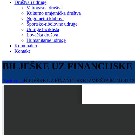
Društva i udruge
Vatrogasna društva
Kulturno umjetnička društva
Nogometni klubovi
Športsko-ribolovne udruge
Udruge biciklista
Lovačka društva
Humanitarne udruge
Komunalno
Kontakt
BILJEŠKE UZ FINANCIJSKE I
Naslovnica
BILJEŠKE UZ FINANCIJSKE IZVJEŠTAJE DO 31.12