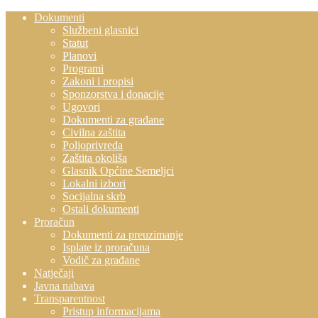
Dokumenti
Službeni glasnici
Statut
Planovi
Programi
Zakoni i propisi
Sponzorstva i donacije
Ugovori
Dokumenti za građane
Civilna zaštita
Poljoprivreda
Zaštita okoliša
Glasnik Općine Semeljci
Lokalni izbori
Socijalna skrb
Ostali dokumenti
Proračun
Dokumenti za preuzimanje
Isplate iz proračuna
Vodič za građane
Natječaji
Javna nabava
Transparentnost
Pristup informacijama