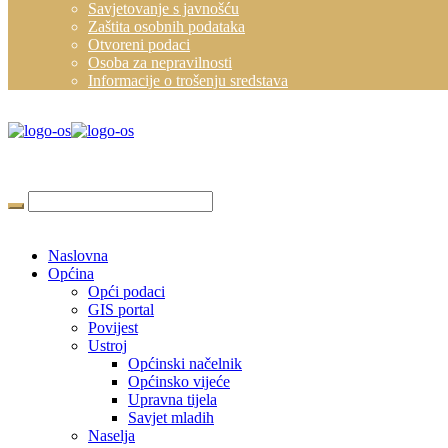
Savjetovanje s javnošću
Zaštita osobnih podataka
Otvoreni podaci
Osoba za nepravilnosti
Informacije o trošenju sredstava
Naslovna
Općina
Opći podaci
GIS portal
Povijest
Ustroj
Općinski načelnik
Općinsko vijeće
Upravna tijela
Savjet mladih
Naselja