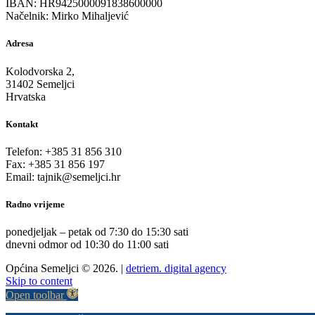
IBAN: HR9425000091838600000
Načelnik: Mirko Mihaljević
Adresa
Kolodvorska 2,
31402 Semeljci
Hrvatska
Kontakt
Telefon: +385 31 856 310
Fax: +385 31 856 197
Email: tajnik@semeljci.hr
Radno vrijeme
ponedjeljak – petak od 7:30 do 15:30 sati
dnevni odmor od 10:30 do 11:00 sati
Općina Semeljci © 2026. |
detriem. digital agency
Skip to content
Open toolbar