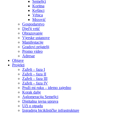
Semeljci
Koritna
Kešinci
Vrbica
Mrzović
Gospodarstvo
Dječji vrtić
Obrazovanje
Vjerske ustanove
Manifestacije
Gradovi prijatelji
Promo video
Adresar
Objave
Projekti
Zaželi – faza I
Zaželi – faza II
Zaželi – faza III
Zaželi – faza IV
Pruži mi ruku – idemo zajedno
Korak dalje
Aglomeracija Semeljci
Digitalna javna uprava
Uči o otpadu
Izgradnja biciklističke infrastrukture