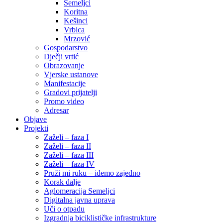
Semeljci
Koritna
Kešinci
Vrbica
Mrzović
Gospodarstvo
Dječji vrtić
Obrazovanje
Vjerske ustanove
Manifestacije
Gradovi prijatelji
Promo video
Adresar
Objave
Projekti
Zaželi – faza I
Zaželi – faza II
Zaželi – faza III
Zaželi – faza IV
Pruži mi ruku – idemo zajedno
Korak dalje
Aglomeracija Semeljci
Digitalna javna uprava
Uči o otpadu
Izgradnja biciklističke infrastrukture