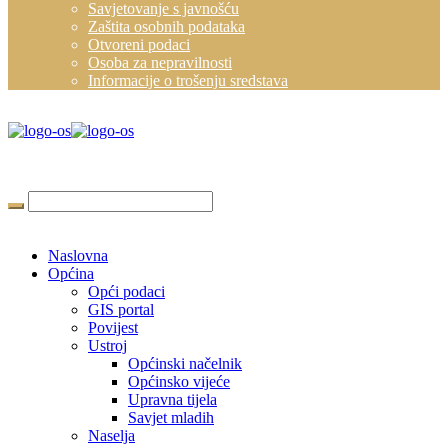
Savjetovanje s javnošću
Zaštita osobnih podataka
Otvoreni podaci
Osoba za nepravilnosti
Informacije o trošenju sredstava
Naslovna
Općina
Opći podaci
GIS portal
Povijest
Ustroj
Općinski načelnik
Općinsko vijeće
Upravna tijela
Savjet mladih
Naselja