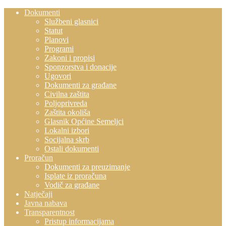
Dokumenti
Službeni glasnici
Statut
Planovi
Programi
Zakoni i propisi
Sponzorstva i donacije
Ugovori
Dokumenti za građane
Civilna zaštita
Poljoprivreda
Zaštita okoliša
Glasnik Općine Semeljci
Lokalni izbori
Socijalna skrb
Ostali dokumenti
Proračun
Dokumenti za preuzimanje
Isplate iz proračuna
Vodič za građane
Natječaji
Javna nabava
Transparentnost
Pristup informacijama