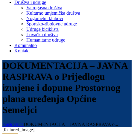
Društva i udruge
Vatrogasna društva
Kulturno umjetnička društva
Nogometni klubovi
Športsko-ribolovne udruge
Udruge biciklista
Lovačka društva
Humanitarne udruge
Komunalno
Kontakt
DOKUMENTACIJA – JAVNA
RASPRAVA o Prijedlogu
izmjene i dopune Prostornog
plana uređenja Općine
Semeljci
Naslovnica
DOKUMENTACIJA – JAVNA RASPRAVA o...
[featured_image]