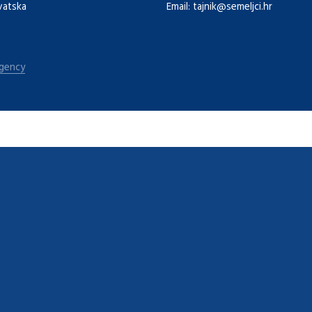
vatska
Email: tajnik@semeljci.hr
agency