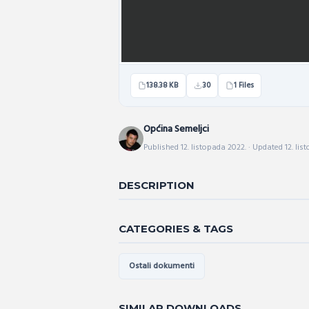
138.38 KB
30
1 Files
Općina Semeljci
Published 12. listopada 2022. · Updated 12. lis
DESCRIPTION
CATEGORIES & TAGS
Ostali dokumenti
SIMILAR DOWNLOADS