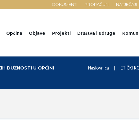
DOKUMENTI
PRORAČUN
NATJEČAJI
Općina
Objave
Projekti
Društva i udruge
Komun
Naslovnica
ETIČKI K
KIH DUŽNOSTI U OPĆINI