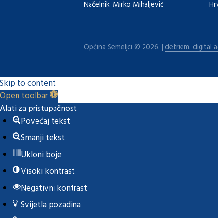
Načelnik: Mirko Mihaljević
Hr
Općina Semeljci © 2026. |
detriem. digital 
Skip to content
Open toolbar
Alati za pristupačnost
Povećaj tekst
Smanji tekst
Ukloni boje
Visoki kontrast
Negativni kontrast
Svijetla pozadina