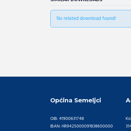
No related download found!
Općina Semeljci
A
OIB: 41900631748
Ko
IBAN: HR9425000091838600000
31