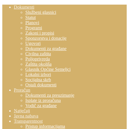
Dokumenti
Službeni glasnici
Statut
Planovi
Programi
Zakoni i propisi
Sponzorstva i donacije
Ugovori
Dokumenti za građane
Civilna zaštita
Poljoprivreda
Zaštita okoliša
Glasnik Općine Semeljci
Lokalni izbori
Socijalna skrb
Ostali dokumenti
Proračun
Dokumenti za preuzimanje
Isplate iz proračuna
Vodič za građane
Natječaji
Javna nabava
Transparentnost
Pristup informacijama