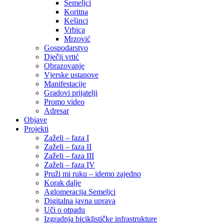
Semeljci
Koritna
Kešinci
Vrbica
Mrzović
Gospodarstvo
Dječji vrtić
Obrazovanje
Vjerske ustanove
Manifestacije
Gradovi prijatelji
Promo video
Adresar
Objave
Projekti
Zaželi – faza I
Zaželi – faza II
Zaželi – faza III
Zaželi – faza IV
Pruži mi ruku – idemo zajedno
Korak dalje
Aglomeracija Semeljci
Digitalna javna uprava
Uči o otpadu
Izgradnja biciklističke infrastrukture