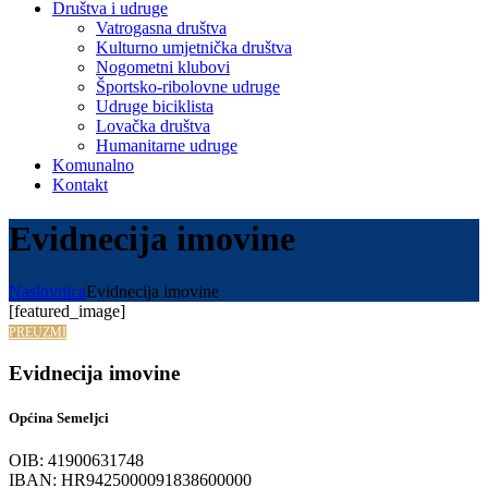
Društva i udruge
Vatrogasna društva
Kulturno umjetnička društva
Nogometni klubovi
Športsko-ribolovne udruge
Udruge biciklista
Lovačka društva
Humanitarne udruge
Komunalno
Kontakt
Evidnecija imovine
Naslovnica
Evidnecija imovine
[featured_image]
PREUZMI
Evidnecija imovine
Općina Semeljci
OIB: 41900631748
IBAN: HR9425000091838600000