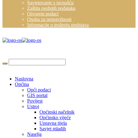
Savjetovanje s javnošću
Zaštita osobnih podataka
Otvoreni podaci
Osoba za nepravilnosti
Informacije o trošenju sredstava
Naslovna
Općina
Opći podaci
GIS portal
Povijest
Ustroj
Općinski načelnik
Općinsko vijeće
Upravna tijela
Savjet mladih
Naselja