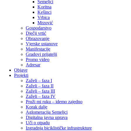
Semeljci
Koritna
Kešinci
Vrbica
Mrzović
Gospodarstvo
Dječji vrtić
Obrazovanje
Vjerske ustanove
Manifestacije
Gradovi prijatelji
Promo video
Adresar
Objave
Projekti
Zaželi – faza I
Zaželi – faza II
Zaželi – faza III
Zaželi – faza IV
Pruži mi ruku – idemo zajedno
Korak dalje
Aglomeracija Semeljci
Digitalna javna uprava
Uči o otpadu
Izgradnja biciklističke infrastrukture