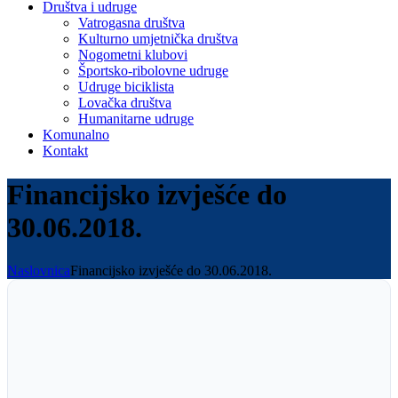
Društva i udruge
Vatrogasna društva
Kulturno umjetnička društva
Nogometni klubovi
Športsko-ribolovne udruge
Udruge biciklista
Lovačka društva
Humanitarne udruge
Komunalno
Kontakt
Financijsko izvješće do
30.06.2018.
Naslovnica
Financijsko izvješće do 30.06.2018.