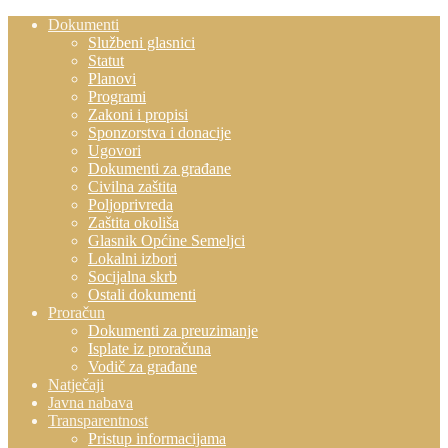
Dokumenti
Službeni glasnici
Statut
Planovi
Programi
Zakoni i propisi
Sponzorstva i donacije
Ugovori
Dokumenti za građane
Civilna zaštita
Poljoprivreda
Zaštita okoliša
Glasnik Općine Semeljci
Lokalni izbori
Socijalna skrb
Ostali dokumenti
Proračun
Dokumenti za preuzimanje
Isplate iz proračuna
Vodič za građane
Natječaji
Javna nabava
Transparentnost
Pristup informacijama