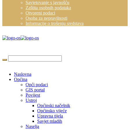
Savjetovanje s javnošću
Zaštita osobnih podataka
Otvoreni podaci
Osoba za nepravilnosti
Informacije o trošenju sredstava
Naslovna
Općina
Opći podaci
GIS portal
Povijest
Ustroj
Općinski načelnik
Općinsko vijeće
Upravna tijela
Savjet mladih
Naselja