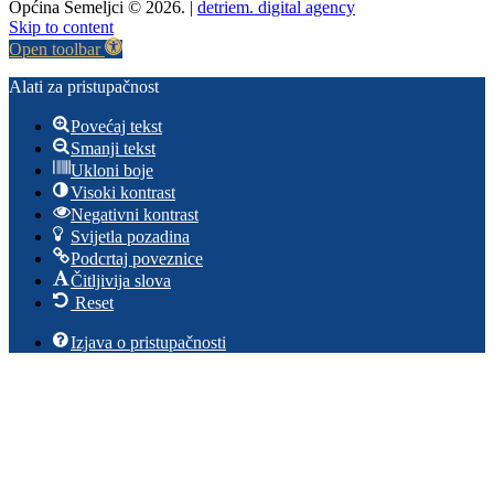
Općina Semeljci © 2026. |
detriem. digital agency
Skip to content
Open toolbar
Alati za pristupačnost
Povećaj tekst
Smanji tekst
Ukloni boje
Visoki kontrast
Negativni kontrast
Svijetla pozadina
Podcrtaj poveznice
Čitljivija slova
Reset
Izjava o pristupačnosti