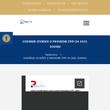
DOKUMENTI
PRORAČUN
NATJEČAJI
JAVNA NABAVA
TRANSPARENTNOST
Open toolbar
GODIŠNJE IZVJEŠĆE O PROVEDBI ZPPI ZA 2022.
GODINU
Naslovnica
GODIŠNJE IZVJEŠĆE O PROVEDBI ZPPI ZA 2022. GODINU