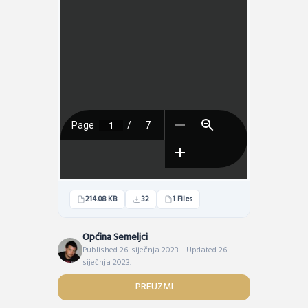
214.08 KB
32
1 Files
Općina Semeljci
Published 26. siječnja 2023. · Updated 26.
siječnja 2023.
PREUZMI