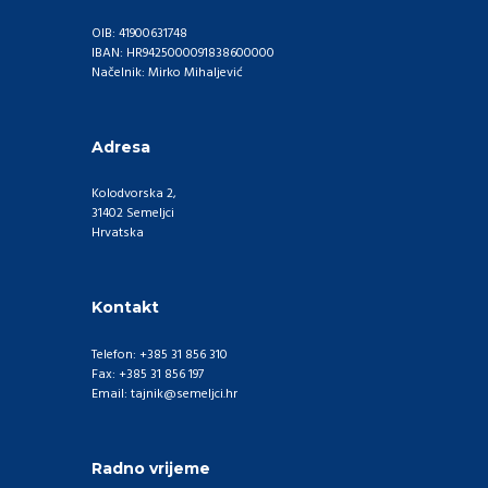
OIB: 41900631748
IBAN: HR9425000091838600000
Načelnik: Mirko Mihaljević
Adresa
Kolodvorska 2,
31402 Semeljci
Hrvatska
Kontakt
Telefon: +385 31 856 310
Fax: +385 31 856 197
Email: tajnik@semeljci.hr
Radno vrijeme