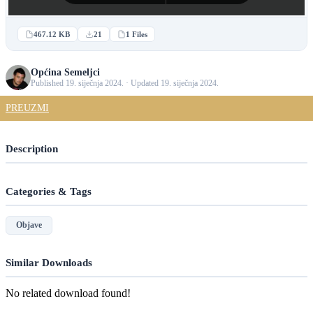
467.12 KB
21
1 Files
Općina Semeljci
Published 19. siječnja 2024. · Updated 19. siječnja 2024.
PREUZMI
Description
Categories & Tags
Objave
Similar Downloads
No related download found!