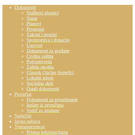
Dokumenti
Službeni glasnici
Statut
Planovi
Programi
Zakoni i propisi
Sponzorstva i donacije
Ugovori
Dokumenti za građane
Civilna zaštita
Poljoprivreda
Zaštita okoliša
Glasnik Općine Semeljci
Lokalni izbori
Socijalna skrb
Ostali dokumenti
Proračun
Dokumenti za preuzimanje
Isplate iz proračuna
Vodič za građane
Natječaji
Javna nabava
Transparentnost
Pristup informacijama