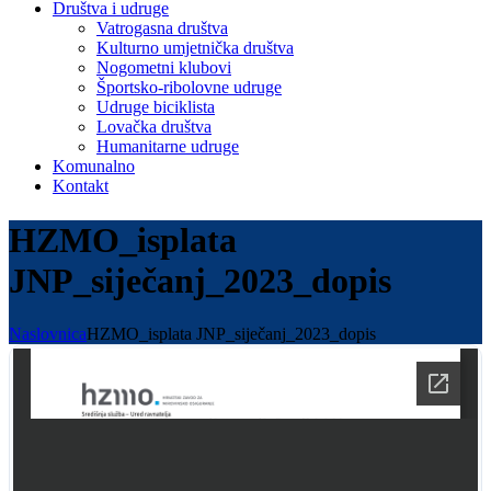
Društva i udruge
Vatrogasna društva
Kulturno umjetnička društva
Nogometni klubovi
Športsko-ribolovne udruge
Udruge biciklista
Lovačka društva
Humanitarne udruge
Komunalno
Kontakt
HZMO_isplata
JNP_siječanj_2023_dopis
Naslovnica
HZMO_isplata JNP_siječanj_2023_dopis