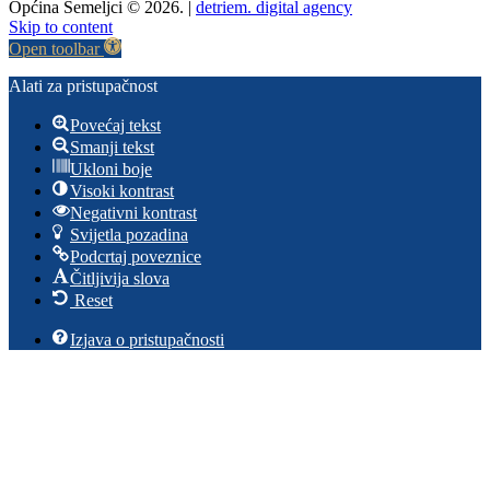
Općina Semeljci © 2026. |
detriem. digital agency
Skip to content
Open toolbar
Alati za pristupačnost
Povećaj tekst
Smanji tekst
Ukloni boje
Visoki kontrast
Negativni kontrast
Svijetla pozadina
Podcrtaj poveznice
Čitljivija slova
Reset
Izjava o pristupačnosti