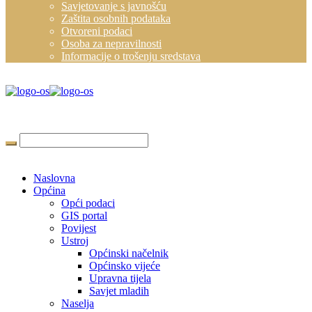
Savjetovanje s javnošću
Zaštita osobnih podataka
Otvoreni podaci
Osoba za nepravilnosti
Informacije o trošenju sredstava
Naslovna
Općina
Opći podaci
GIS portal
Povijest
Ustroj
Općinski načelnik
Općinsko vijeće
Upravna tijela
Savjet mladih
Naselja