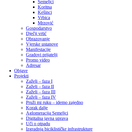
Semeljci
Koritna
Kešinci
Vrbica
Mrzović
Gospodarstvo
Dječji vrtić
Obrazovanje
Vjerske ustanove
Manifestacije
Gradovi prijatelji
Promo video
Adresar
Objave
Projekti
Zaželi – faza I
Zaželi – faza II
Zaželi – faza III
Zaželi – faza IV
Pruži mi ruku – idemo zajedno
Korak dalje
Aglomeracija Semeljci
Digitalna javna uprava
Uči o otpadu
Izgradnja biciklističke infrastrukture