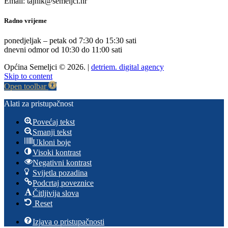
Email: tajnik@semeljci.hr
Radno vrijeme
ponedjeljak – petak od 7:30 do 15:30 sati
dnevni odmor od 10:30 do 11:00 sati
Općina Semeljci © 2026. |
detriem. digital agency
Skip to content
Open toolbar
Alati za pristupačnost
Povećaj tekst
Smanji tekst
Ukloni boje
Visoki kontrast
Negativni kontrast
Svijetla pozadina
Podcrtaj poveznice
Čitljivija slova
Reset
Izjava o pristupačnosti