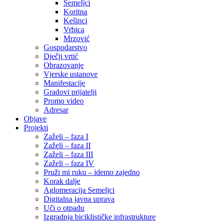
Semeljci
Koritna
Kešinci
Vrbica
Mrzović
Gospodarstvo
Dječji vrtić
Obrazovanje
Vjerske ustanove
Manifestacije
Gradovi prijatelji
Promo video
Adresar
Objave
Projekti
Zaželi – faza I
Zaželi – faza II
Zaželi – faza III
Zaželi – faza IV
Pruži mi ruku – idemo zajedno
Korak dalje
Aglomeracija Semeljci
Digitalna javna uprava
Uči o otpadu
Izgradnja biciklističke infrastrukture