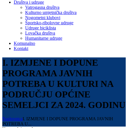
Društva i udruge
Vatrogasna društva
Kulturno umjetnička društva
Nogometni klubovi
Športsko-ribolovne udruge
Udruge biciklista
Lovačka društva
Humanitarne udruge
Komunalno
Kontakt
I. IZMJENE I DOPUNE
PROGRAMA JAVNIH
POTREBA U KULTURI NA
PODRUČJU OPĆINE
SEMELJCI ZA 2024. GODINU
Naslovnica
I. IZMJENE I DOPUNE PROGRAMA JAVNIH
POTREBA U...