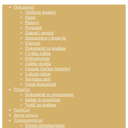
Dokumenti
Službeni glasnici
Statut
Planovi
Programi
Zakoni i propisi
Sponzorstva i donacije
Ugovori
Dokumenti za građane
Civilna zaštita
Poljoprivreda
Zaštita okoliša
Glasnik Općine Semeljci
Lokalni izbori
Socijalna skrb
Ostali dokumenti
Proračun
Dokumenti za preuzimanje
Isplate iz proračuna
Vodič za građane
Natječaji
Javna nabava
Transparentnost
Pristup informacijama