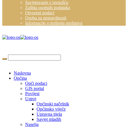
Savjetovanje s javnošću
Zaštita osobnih podataka
Otvoreni podaci
Osoba za nepravilnosti
Informacije o trošenju sredstava
Naslovna
Općina
Opći podaci
GIS portal
Povijest
Ustroj
Općinski načelnik
Općinsko vijeće
Upravna tijela
Savjet mladih
Naselja