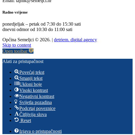
Email: tajnik@semeljci.hr
Radno vrijeme
ponedjeljak – petak od 7:30 do 15:30 sati
dnevni odmor od 10:30 do 11:00 sati
Općina Semeljci © 2026. |
detriem. digital agency
Skip to content
Open toolbar
Alati za pristupačnost
Povećaj tekst
Smanji tekst
Ukloni boje
Visoki kontrast
Negativni kontrast
Svijetla pozadina
Podcrtaj poveznice
Čitljivija slova
Reset
Izjava o pristupačnosti