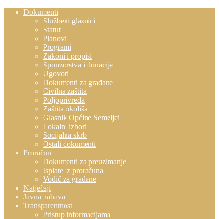
Dokumenti
Službeni glasnici
Statut
Planovi
Programi
Zakoni i propisi
Sponzorstva i donacije
Ugovori
Dokumenti za građane
Civilna zaštita
Poljoprivreda
Zaštita okoliša
Glasnik Općine Semeljci
Lokalni izbori
Socijalna skrb
Ostali dokumenti
Proračun
Dokumenti za preuzimanje
Isplate iz proračuna
Vodič za građane
Natječaji
Javna nabava
Transparentnost
Pristup informacijama