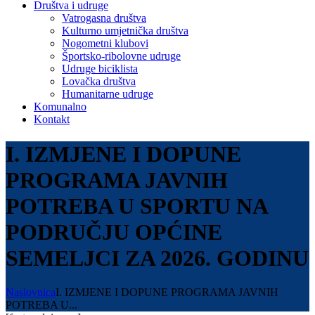
Društva i udruge
Vatrogasna društva
Kulturno umjetnička društva
Nogometni klubovi
Športsko-ribolovne udruge
Udruge biciklista
Lovačka društva
Humanitarne udruge
Komunalno
Kontakt
I. IZMJENE I DOPUNE
PROGRAMA JAVNIH
POTREBA U SPORTU NA
PODRUČJU OPĆINE
SEMELJCI ZA 2026. GODINU
Naslovnica
I. IZMJENE I DOPUNE PROGRAMA JAVNIH
POTREBA U...