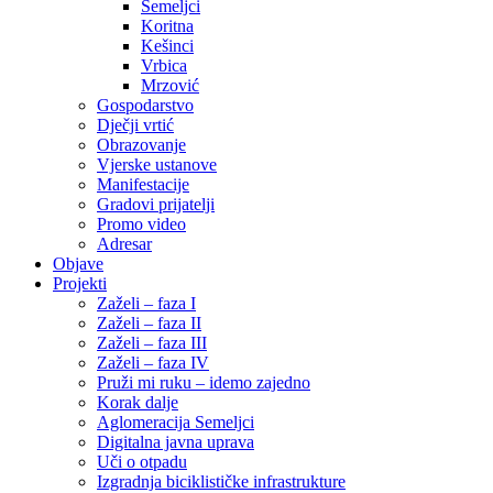
Semeljci
Koritna
Kešinci
Vrbica
Mrzović
Gospodarstvo
Dječji vrtić
Obrazovanje
Vjerske ustanove
Manifestacije
Gradovi prijatelji
Promo video
Adresar
Objave
Projekti
Zaželi – faza I
Zaželi – faza II
Zaželi – faza III
Zaželi – faza IV
Pruži mi ruku – idemo zajedno
Korak dalje
Aglomeracija Semeljci
Digitalna javna uprava
Uči o otpadu
Izgradnja biciklističke infrastrukture