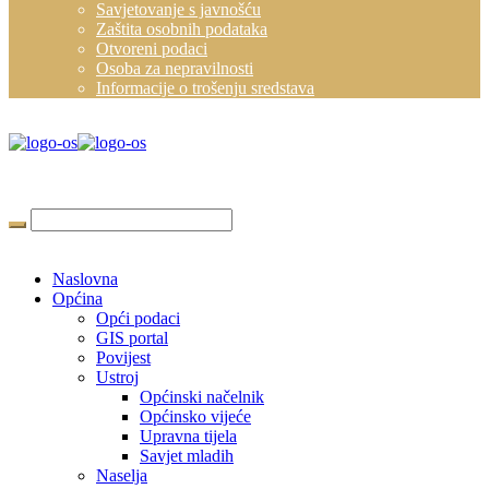
Savjetovanje s javnošću
Zaštita osobnih podataka
Otvoreni podaci
Osoba za nepravilnosti
Informacije o trošenju sredstava
Naslovna
Općina
Opći podaci
GIS portal
Povijest
Ustroj
Općinski načelnik
Općinsko vijeće
Upravna tijela
Savjet mladih
Naselja