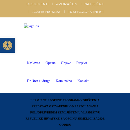
DOKUMENTI
PRORAČUN
NATJEČAJI
JAVNA NABAVA
TRANSPARENTNOST
Open toolbar
Naslovna
Općina
Objave
Projekti
Društva i udruge
Komunalno
Kontakt
I. IZMJENE I DOPUNE PROGRAMA KORIŠTENJA
SREDSTAVA OSTVARENIH OD RASPOLAGANJA
POLJOPRIVRDNIM ZEMLJIŠTEM U VLASNIŠTVU
REPUBLIKE HRVATSKE ZA OPĆINU SEMELJCI ZA 2026.
GODINU