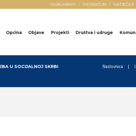
DOKUMENTI
PRORAČUN
NATJEČAJI
Općina
Objave
Projekti
Društva i udruge
Komun
Naslovnica
EBA U SOCIJALNOJ SKRBI