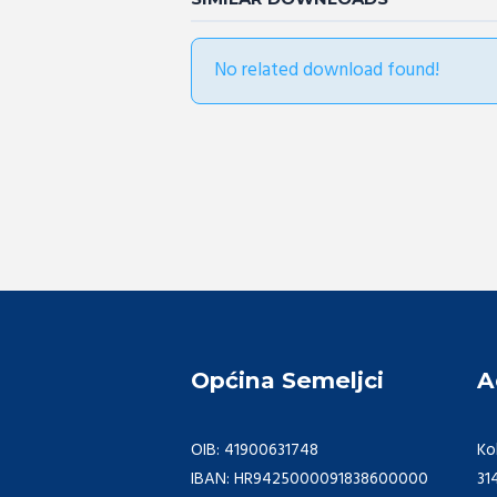
No related download found!
Općina Semeljci
A
OIB: 41900631748
Ko
IBAN: HR9425000091838600000
31