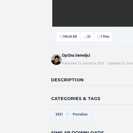
146.36 KB
33
1 Files
Općina Semeljci
Published 23. prosinca 2021. · Updated 23. pro
DESCRIPTION
CATEGORIES & TAGS
,
2021
Proračun
SIMILAR DOWNLOADS