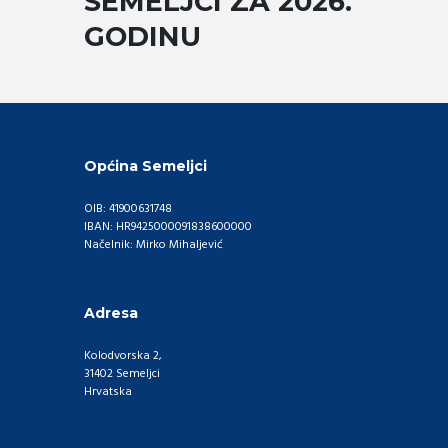
SEMELJCI ZA 2026.
GODINU
Općina Semeljci
OIB: 41900631748
IBAN: HR9425000091838600000
Načelnik: Mirko Mihaljević
Adresa
Kolodvorska 2,
31402 Semeljci
Hrvatska