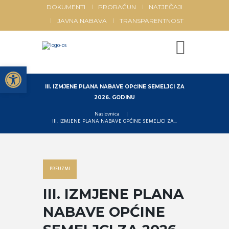
DOKUMENTI
PRORAČUN
NATJEČAJI
JAVNA NABAVA
TRANSPARENTNOST
Open toolbar
III. IZMJENE PLANA NABAVE OPĆINE SEMELJCI ZA
2026. GODINU
Naslovnica
III. IZMJENE PLANA NABAVE OPĆINE SEMELJCI ZA...
PREUZMI
III. IZMJENE PLANA
NABAVE OPĆINE