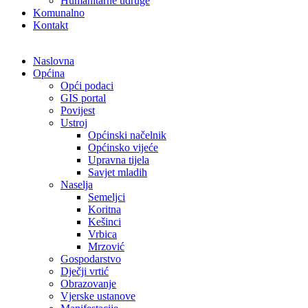
Humanitarne udruge
Komunalno
Kontakt
Naslovna
Općina
Opći podaci
GIS portal
Povijest
Ustroj
Općinski načelnik
Općinsko vijeće
Upravna tijela
Savjet mladih
Naselja
Semeljci
Koritna
Kešinci
Vrbica
Mrzović
Gospodarstvo
Dječji vrtić
Obrazovanje
Vjerske ustanove