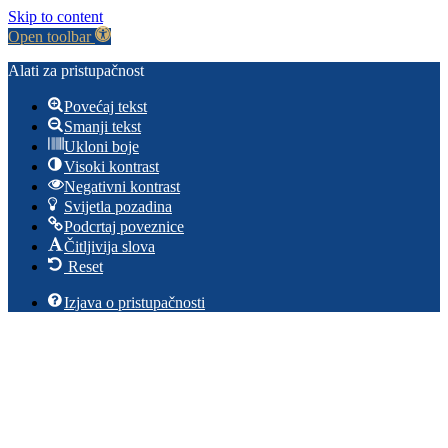
Skip to content
Open toolbar
Alati za pristupačnost
Povećaj tekst
Smanji tekst
Ukloni boje
Visoki kontrast
Negativni kontrast
Svijetla pozadina
Podcrtaj poveznice
Čitljivija slova
Reset
Izjava o pristupačnosti