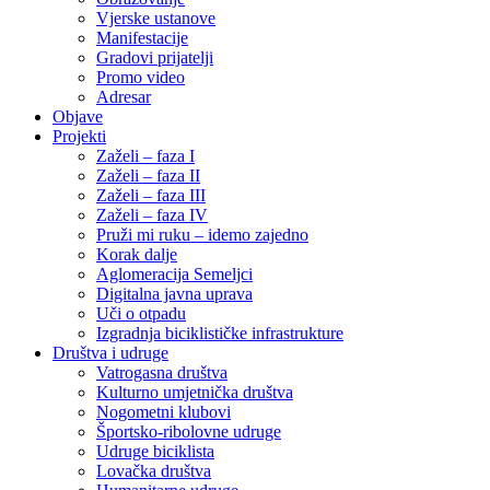
Vjerske ustanove
Manifestacije
Gradovi prijatelji
Promo video
Adresar
Objave
Projekti
Zaželi – faza I
Zaželi – faza II
Zaželi – faza III
Zaželi – faza IV
Pruži mi ruku – idemo zajedno
Korak dalje
Aglomeracija Semeljci
Digitalna javna uprava
Uči o otpadu
Izgradnja biciklističke infrastrukture
Društva i udruge
Vatrogasna društva
Kulturno umjetnička društva
Nogometni klubovi
Športsko-ribolovne udruge
Udruge biciklista
Lovačka društva