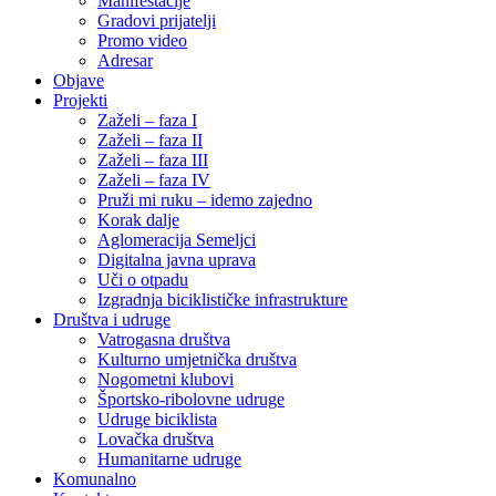
Manifestacije
Gradovi prijatelji
Promo video
Adresar
Objave
Projekti
Zaželi – faza I
Zaželi – faza II
Zaželi – faza III
Zaželi – faza IV
Pruži mi ruku – idemo zajedno
Korak dalje
Aglomeracija Semeljci
Digitalna javna uprava
Uči o otpadu
Izgradnja biciklističke infrastrukture
Društva i udruge
Vatrogasna društva
Kulturno umjetnička društva
Nogometni klubovi
Športsko-ribolovne udruge
Udruge biciklista
Lovačka društva
Humanitarne udruge
Komunalno