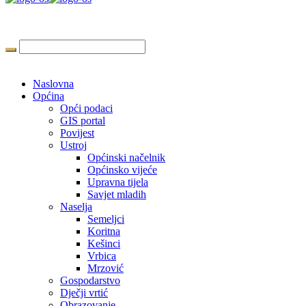
Naslovna
Općina
Opći podaci
GIS portal
Povijest
Ustroj
Općinski načelnik
Općinsko vijeće
Upravna tijela
Savjet mladih
Naselja
Semeljci
Koritna
Kešinci
Vrbica
Mrzović
Gospodarstvo
Dječji vrtić
Obrazovanje