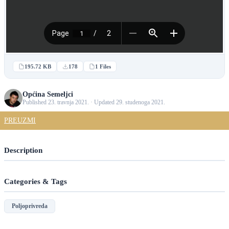
195.72 KB
178
1 Files
Općina Semeljci
Published 23. travnja 2021. · Updated 29. studenoga 2021.
PREUZMI
Description
Categories & Tags
Poljoprivreda