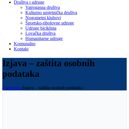
Društva i udruge
Vatrogasna društva
Kulturno umjetnička društva
Nogometni klubovi
Športsko-ribolovne udruge
Udruge biciklista
Lovačka društva
Humanitarne udruge
Komunalno
Kontakt
Izjava – zaštita osobnih
podataka
Naslovnica
Izjava – zaštita osobnih podataka