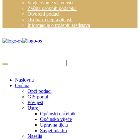
Savjetovanje s javnošću
Zaštita osobnih podataka
Otvoreni podaci
Osoba za nepravilnosti
Informacije o trošenju sredstava
Naslovna
Općina
Opći podaci
GIS portal
Povijest
Ustroj
Općinski načelnik
Općinsko vijeće
Upravna tijela
Savjet mladih
Naselja