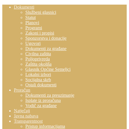
Dokumenti
Službeni glasnici
Statut
Planovi
Programi
Zakoni i propisi
Sponzorstva i donacije
Ugovori
Dokumenti za građane
Civilna zaštita
Poljoprivreda
Zaštita okoliša
Glasnik Općine Semeljci
Lokalni izbori
Socijalna skrb
Ostali dokumenti
Proračun
Dokumenti za preuzimanje
Isplate iz proračuna
Vodič za građane
Natječaji
Javna nabava
Transparentnost
Pristup informacijama