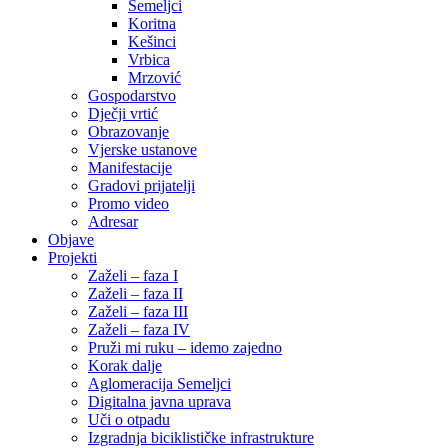
Semeljci
Koritna
Kešinci
Vrbica
Mrzović
Gospodarstvo
Dječji vrtić
Obrazovanje
Vjerske ustanove
Manifestacije
Gradovi prijatelji
Promo video
Adresar
Objave
Projekti
Zaželi – faza I
Zaželi – faza II
Zaželi – faza III
Zaželi – faza IV
Pruži mi ruku – idemo zajedno
Korak dalje
Aglomeracija Semeljci
Digitalna javna uprava
Uči o otpadu
Izgradnja biciklističke infrastrukture