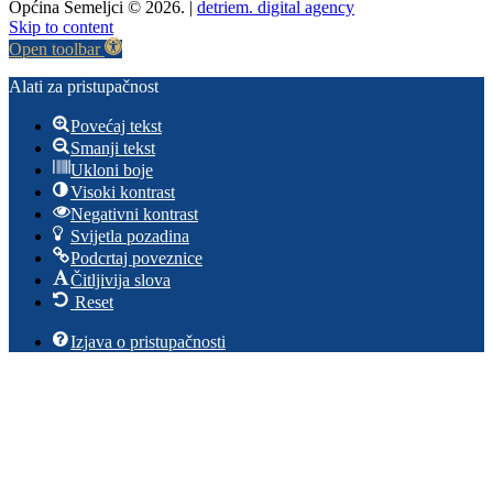
Općina Semeljci © 2026. |
detriem. digital agency
Skip to content
Open toolbar
Alati za pristupačnost
Povećaj tekst
Smanji tekst
Ukloni boje
Visoki kontrast
Negativni kontrast
Svijetla pozadina
Podcrtaj poveznice
Čitljivija slova
Reset
Izjava o pristupačnosti