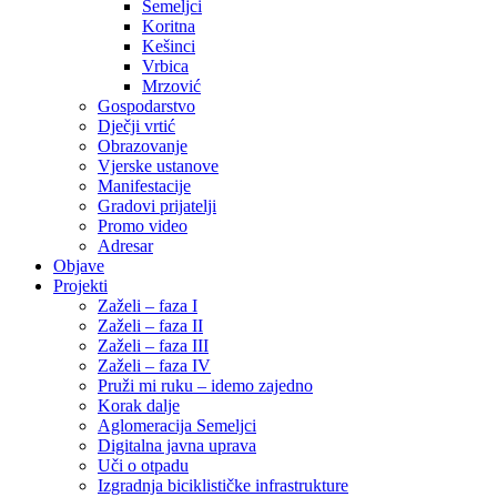
Semeljci
Koritna
Kešinci
Vrbica
Mrzović
Gospodarstvo
Dječji vrtić
Obrazovanje
Vjerske ustanove
Manifestacije
Gradovi prijatelji
Promo video
Adresar
Objave
Projekti
Zaželi – faza I
Zaželi – faza II
Zaželi – faza III
Zaželi – faza IV
Pruži mi ruku – idemo zajedno
Korak dalje
Aglomeracija Semeljci
Digitalna javna uprava
Uči o otpadu
Izgradnja biciklističke infrastrukture