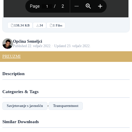
138.34 KB
34
1 Files
Općina Semeljci
Published 22. veljače 2022. · Updated 23. veljače 2022.
PREUZMI
Description
Categories & Tags
,
Savjetovanje s javnošću
Transparentnost
Similar Downloads