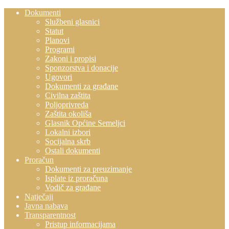
Dokumenti
Službeni glasnici
Statut
Planovi
Programi
Zakoni i propisi
Sponzorstva i donacije
Ugovori
Dokumenti za građane
Civilna zaštita
Poljoprivreda
Zaštita okoliša
Glasnik Općine Semeljci
Lokalni izbori
Socijalna skrb
Ostali dokumenti
Proračun
Dokumenti za preuzimanje
Isplate iz proračuna
Vodič za građane
Natječaji
Javna nabava
Transparentnost
Pristup informacijama