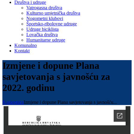
Društva i udruge
Vatrogasna društva
Kulturno umjetnička društva
Nogometni klubovi
Športsko-ribolovne udruge
Udruge biciklista
Lovačka društva
Humanitarne udruge
Komunalno
Kontakt
Izmjene i dopune Plana
savjetovanja s javnošću za
2022. godinu
Naslovnica
Izmjene i dopune Plana savjetovanja s javnošću...