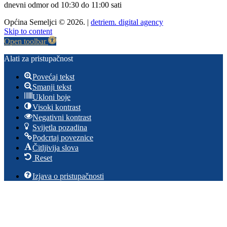
dnevni odmor od 10:30 do 11:00 sati
Općina Semeljci © 2026. |
detriem. digital agency
Skip to content
Open toolbar
Alati za pristupačnost
Povećaj tekst
Smanji tekst
Ukloni boje
Visoki kontrast
Negativni kontrast
Svijetla pozadina
Podcrtaj poveznice
Čitljivija slova
Reset
Izjava o pristupačnosti