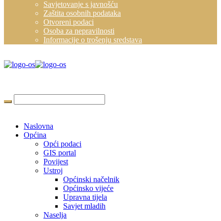
Savjetovanje s javnošću
Zaštita osobnih podataka
Otvoreni podaci
Osoba za nepravilnosti
Informacije o trošenju sredstava
Naslovna
Općina
Opći podaci
GIS portal
Povijest
Ustroj
Općinski načelnik
Općinsko vijeće
Upravna tijela
Savjet mladih
Naselja