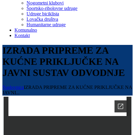
Nogometni klubovi
Športsko-ribolovne udruge
Udruge biciklista
Lovačka društva
Humanitarne udruge
Komunalno
Kontakt
IZRADA PRIPREME ZA
KUĆNE PRIKLJUČKE NA
JAVNI SUSTAV ODVODNJE
Naslovnica
IZRADA PRIPREME ZA KUĆNE PRIKLJUČKE NA
JAVNI...