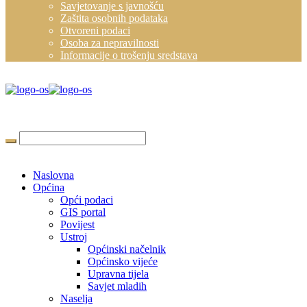
Savjetovanje s javnošću
Zaštita osobnih podataka
Otvoreni podaci
Osoba za nepravilnosti
Informacije o trošenju sredstava
Naslovna
Općina
Opći podaci
GIS portal
Povijest
Ustroj
Općinski načelnik
Općinsko vijeće
Upravna tijela
Savjet mladih
Naselja