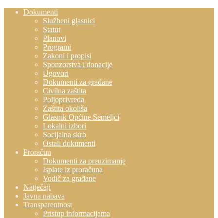
Dokumenti
Službeni glasnici
Statut
Planovi
Programi
Zakoni i propisi
Sponzorstva i donacije
Ugovori
Dokumenti za građane
Civilna zaštita
Poljoprivreda
Zaštita okoliša
Glasnik Općine Semeljci
Lokalni izbori
Socijalna skrb
Ostali dokumenti
Proračun
Dokumenti za preuzimanje
Isplate iz proračuna
Vodič za građane
Natječaji
Javna nabava
Transparentnost
Pristup informacijama