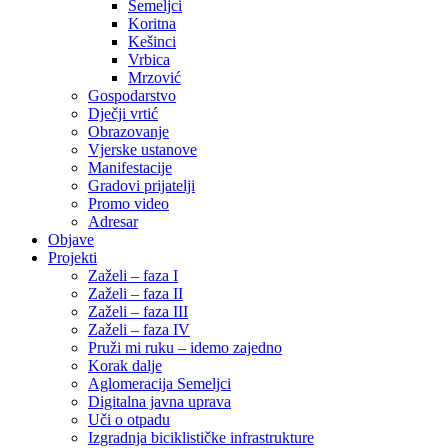
Semeljci
Koritna
Kešinci
Vrbica
Mrzović
Gospodarstvo
Dječji vrtić
Obrazovanje
Vjerske ustanove
Manifestacije
Gradovi prijatelji
Promo video
Adresar
Objave
Projekti
Zaželi – faza I
Zaželi – faza II
Zaželi – faza III
Zaželi – faza IV
Pruži mi ruku – idemo zajedno
Korak dalje
Aglomeracija Semeljci
Digitalna javna uprava
Uči o otpadu
Izgradnja biciklističke infrastrukture