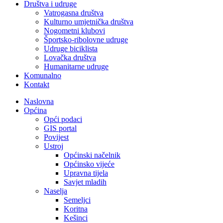
Društva i udruge
Vatrogasna društva
Kulturno umjetnička društva
Nogometni klubovi
Športsko-ribolovne udruge
Udruge biciklista
Lovačka društva
Humanitarne udruge
Komunalno
Kontakt
Naslovna
Općina
Opći podaci
GIS portal
Povijest
Ustroj
Općinski načelnik
Općinsko vijeće
Upravna tijela
Savjet mladih
Naselja
Semeljci
Koritna
Kešinci