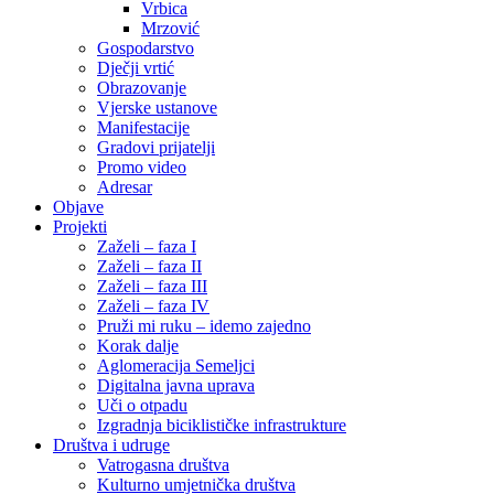
Vrbica
Mrzović
Gospodarstvo
Dječji vrtić
Obrazovanje
Vjerske ustanove
Manifestacije
Gradovi prijatelji
Promo video
Adresar
Objave
Projekti
Zaželi – faza I
Zaželi – faza II
Zaželi – faza III
Zaželi – faza IV
Pruži mi ruku – idemo zajedno
Korak dalje
Aglomeracija Semeljci
Digitalna javna uprava
Uči o otpadu
Izgradnja biciklističke infrastrukture
Društva i udruge
Vatrogasna društva
Kulturno umjetnička društva