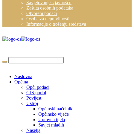
Savjetovanje s javnošću
Zaštita osobnih podataka
Otvoreni podaci
Osoba za nepravilnosti
Informacije o trošenju sredstava
Naslovna
Općina
Opći podaci
GIS portal
Povijest
Ustroj
Općinski načelnik
Općinsko vijeće
Upravna tijela
Savjet mladih
Naselja