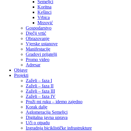
Semeljci
Koritna
Kešinci
Vrbica
Mrzović
Gospodarstvo
Dječji vrtić
Obrazovanje
Vjerske ustanove
Manifestacije
Gradovi prijatelji
Promo video
Adresar
Objave
Projekti
Zaželi – faza I
Zaželi – faza II
Zaželi – faza III
Zaželi – faza IV
Pruži mi ruku – idemo zajedno
Korak dalje
Aglomeracija Semeljci
Digitalna javna uprava
Uči o otpadu
Izgradnja biciklističke infrastrukture