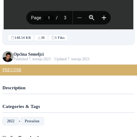
148.54 KB
30
1 Files
Općina Semeljci
Published 7. travnja 2023. · Updated 7. travnja 2023.
PREUZMI
Description
Categories & Tags
,
2022
Proračun