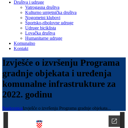
Društva i udruge
Vatrogasna društva
Kulturno umjetnička društva
Nogometni klubovi
Športsko-ribolovne udruge
Udruge biciklista
Lovačka društva
Humanitarne udruge
Komunalno
Kontakt
Izvješće o izvršenju Programa
gradnje objekata i uređenja
komunalne infrastrukture za
2022. godinu
Naslovnica
Izvješće o izvršenju Programa gradnje objekata...