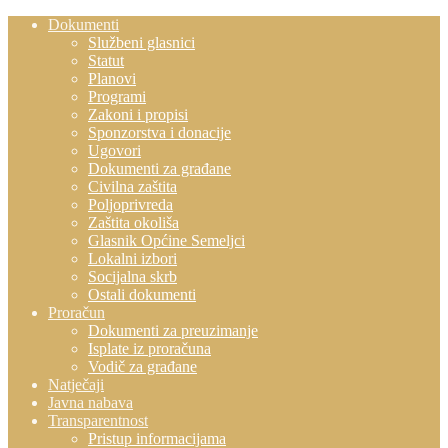
Dokumenti
Službeni glasnici
Statut
Planovi
Programi
Zakoni i propisi
Sponzorstva i donacije
Ugovori
Dokumenti za građane
Civilna zaštita
Poljoprivreda
Zaštita okoliša
Glasnik Općine Semeljci
Lokalni izbori
Socijalna skrb
Ostali dokumenti
Proračun
Dokumenti za preuzimanje
Isplate iz proračuna
Vodič za građane
Natječaji
Javna nabava
Transparentnost
Pristup informacijama