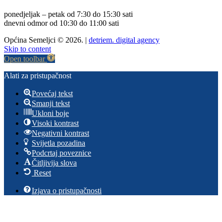
ponedjeljak – petak od 7:30 do 15:30 sati
dnevni odmor od 10:30 do 11:00 sati
Općina Semeljci © 2026. |
detriem. digital agency
Skip to content
Open toolbar
Alati za pristupačnost
Povećaj tekst
Smanji tekst
Ukloni boje
Visoki kontrast
Negativni kontrast
Svijetla pozadina
Podcrtaj poveznice
Čitljivija slova
Reset
Izjava o pristupačnosti