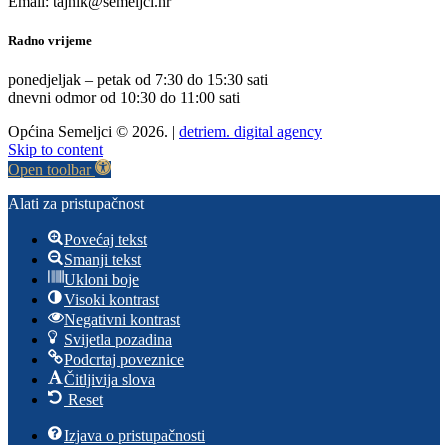
Email: tajnik@semeljci.hr
Radno vrijeme
ponedjeljak – petak od 7:30 do 15:30 sati
dnevni odmor od 10:30 do 11:00 sati
Općina Semeljci © 2026. |
detriem. digital agency
Skip to content
Open toolbar
Alati za pristupačnost
Povećaj tekst
Smanji tekst
Ukloni boje
Visoki kontrast
Negativni kontrast
Svijetla pozadina
Podcrtaj poveznice
Čitljivija slova
Reset
Izjava o pristupačnosti