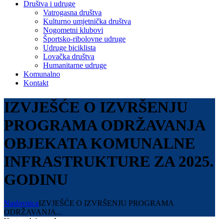
Društva i udruge
Vatrogasna društva
Kulturno umjetnička društva
Nogometni klubovi
Športsko-ribolovne udruge
Udruge biciklista
Lovačka društva
Humanitarne udruge
Komunalno
Kontakt
IZVJEŠĆE O IZVRŠENJU
PROGRAMA ODRŽAVANJA
OBJEKATA KOMUNALNE
INFRASTRUKTURE ZA 2025.
GODINU
Naslovnica
IZVJEŠĆE O IZVRŠENJU PROGRAMA
ODRŽAVANJA...