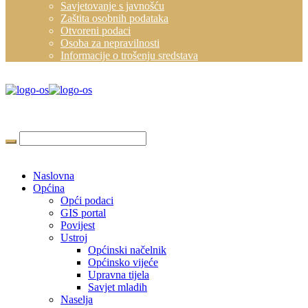
Savjetovanje s javnošću
Zaštita osobnih podataka
Otvoreni podaci
Osoba za nepravilnosti
Informacije o trošenju sredstava
Naslovna
Općina
Opći podaci
GIS portal
Povijest
Ustroj
Općinski načelnik
Općinsko vijeće
Upravna tijela
Savjet mladih
Naselja