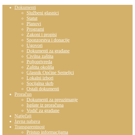
Dokumenti
Službeni glasnici
Statut
Planovi
Programi
Zakoni i propisi
Sponzorstva i donacije
Ugovori
Dokumenti za građane
Civilna zaštita
Poljoprivreda
Zaštita okoliša
Glasnik Općine Semeljci
Lokalni izbori
Socijalna skrb
Ostali dokumenti
Proračun
Dokumenti za preuzimanje
Isplate iz proračuna
Vodič za građane
Natječaji
Javna nabava
Transparentnost
Pristup informacijama