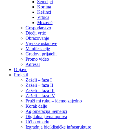
Semeljci
Koritna
Kešinci
Vrbica
Mrzović
Gospodarstvo
Dječji vrtić
Obrazovanje
Vjerske ustanove
Manifestacije
Gradovi prijatelji
Promo video
Adresar
Objave
Projekti
Zaželi – faza I
Zaželi – faza II
Zaželi – faza III
Zaželi – faza IV
Pruži mi ruku – idemo zajedno
Korak dalje
Aglomeracija Semeljci
Digitalna javna uprava
Uči o otpadu
Izgradnja biciklističke infrastrukture