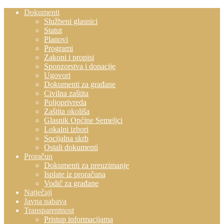
Dokumenti
Službeni glasnici
Statut
Planovi
Programi
Zakoni i propisi
Sponzorstva i donacije
Ugovori
Dokumenti za građane
Civilna zaštita
Poljoprivreda
Zaštita okoliša
Glasnik Općine Semeljci
Lokalni izbori
Socijalna skrb
Ostali dokumenti
Proračun
Dokumenti za preuzimanje
Isplate iz proračuna
Vodič za građane
Natječaji
Javna nabava
Transparentnost
Pristup informacijama