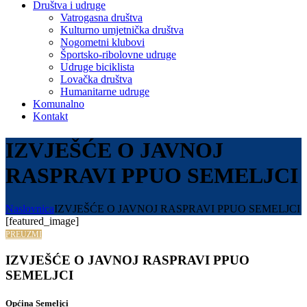
Društva i udruge
Vatrogasna društva
Kulturno umjetnička društva
Nogometni klubovi
Športsko-ribolovne udruge
Udruge biciklista
Lovačka društva
Humanitarne udruge
Komunalno
Kontakt
IZVJEŠĆE O JAVNOJ
RASPRAVI PPUO SEMELJCI
Naslovnica
IZVJEŠĆE O JAVNOJ RASPRAVI PPUO SEMELJCI
[featured_image]
PREUZMI
IZVJEŠĆE O JAVNOJ RASPRAVI PPUO
SEMELJCI
Općina Semeljci