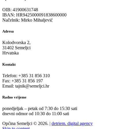
OIB: 41900631748
IBAN: HR9425000091838600000
Načelnik: Mirko Mihaljević
Adresa
Kolodvorska 2,
31402 Semeljci
Hrvatska
Kontakt
Telefon: +385 31 856 310
Fax: +385 31 856 197
Email: tajnik@semeljci.hr
Radno vrijeme
ponedjeljak – petak od 7:30 do 15:30 sati
dnevni odmor od 10:30 do 11:00 sati
Općina Semeljci © 2026. |
detriem. digital agency
Skip to content