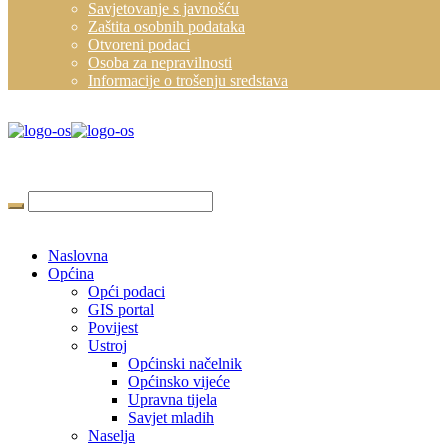
Savjetovanje s javnošću
Zaštita osobnih podataka
Otvoreni podaci
Osoba za nepravilnosti
Informacije o trošenju sredstava
Naslovna
Općina
Opći podaci
GIS portal
Povijest
Ustroj
Općinski načelnik
Općinsko vijeće
Upravna tijela
Savjet mladih
Naselja