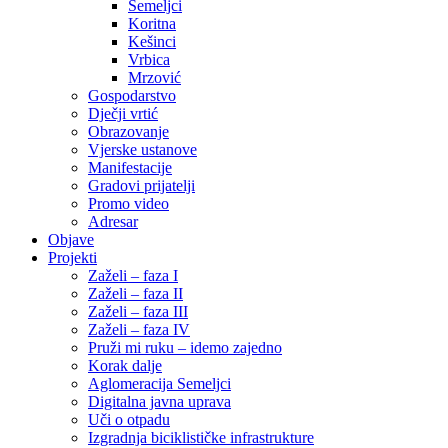
Semeljci
Koritna
Kešinci
Vrbica
Mrzović
Gospodarstvo
Dječji vrtić
Obrazovanje
Vjerske ustanove
Manifestacije
Gradovi prijatelji
Promo video
Adresar
Objave
Projekti
Zaželi – faza I
Zaželi – faza II
Zaželi – faza III
Zaželi – faza IV
Pruži mi ruku – idemo zajedno
Korak dalje
Aglomeracija Semeljci
Digitalna javna uprava
Uči o otpadu
Izgradnja biciklističke infrastrukture