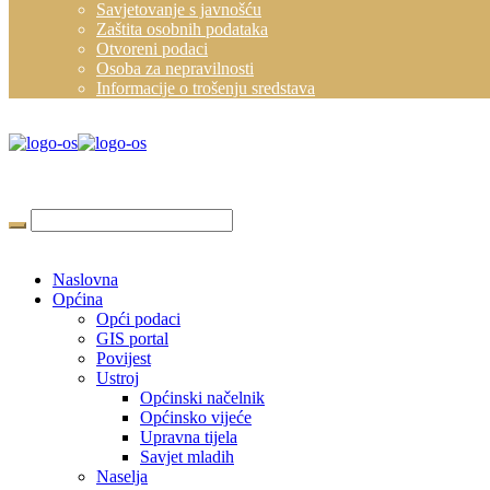
Savjetovanje s javnošću
Zaštita osobnih podataka
Otvoreni podaci
Osoba za nepravilnosti
Informacije o trošenju sredstava
Naslovna
Općina
Opći podaci
GIS portal
Povijest
Ustroj
Općinski načelnik
Općinsko vijeće
Upravna tijela
Savjet mladih
Naselja