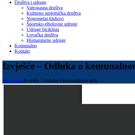
Društva i udruge
Vatrogasna društva
Kulturno umjetnička društva
Nogometni klubovi
Športsko-ribolovne udruge
Udruge biciklista
Lovačka društva
Humanitarne udruge
Komunalno
Kontakt
Izvješće – Odluka o komunalno
Naslovnica
Izvješće – Odluka o komunalnom redu