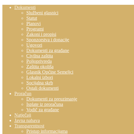
Dokumenti
Službeni glasnici
Statut
Planovi
Programi
Zakoni i propisi
Sponzorstva i donacije
Ugovori
Dokumenti za građane
Civilna zaštita
Poljoprivreda
Zaštita okoliša
Glasnik Općine Semeljci
Lokalni izbori
Socijalna skrb
Ostali dokumenti
Proračun
Dokumenti za preuzimanje
Isplate iz proračuna
Vodič za građane
Natječaji
Javna nabava
Transparentnost
Pristup informacijama