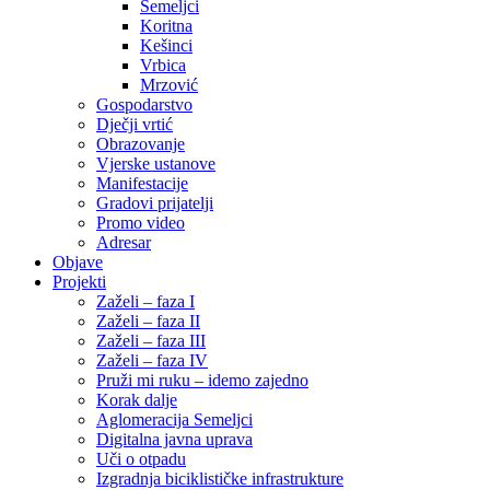
Semeljci
Koritna
Kešinci
Vrbica
Mrzović
Gospodarstvo
Dječji vrtić
Obrazovanje
Vjerske ustanove
Manifestacije
Gradovi prijatelji
Promo video
Adresar
Objave
Projekti
Zaželi – faza I
Zaželi – faza II
Zaželi – faza III
Zaželi – faza IV
Pruži mi ruku – idemo zajedno
Korak dalje
Aglomeracija Semeljci
Digitalna javna uprava
Uči o otpadu
Izgradnja biciklističke infrastrukture