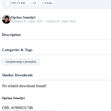
435.72 KB
15
1 Files
Općina Semeljci
Published 26. veljače 2020. · Updated 26. veljače 2020.
Description
Categories & Tags
Savjetovanje s javnošću
Similar Downloads
No related download found!
Općina Semeljci
OIB: 41900631748