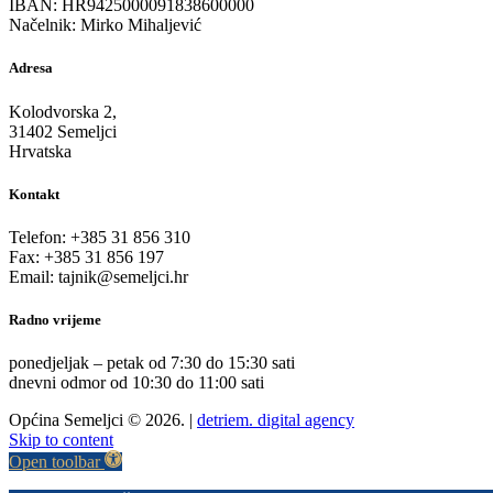
IBAN: HR9425000091838600000
Načelnik: Mirko Mihaljević
Adresa
Kolodvorska 2,
31402 Semeljci
Hrvatska
Kontakt
Telefon: +385 31 856 310
Fax: +385 31 856 197
Email: tajnik@semeljci.hr
Radno vrijeme
ponedjeljak – petak od 7:30 do 15:30 sati
dnevni odmor od 10:30 do 11:00 sati
Općina Semeljci © 2026. |
detriem. digital agency
Skip to content
Open toolbar