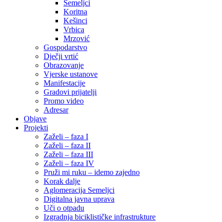
Semeljci
Koritna
Kešinci
Vrbica
Mrzović
Gospodarstvo
Dječji vrtić
Obrazovanje
Vjerske ustanove
Manifestacije
Gradovi prijatelji
Promo video
Adresar
Objave
Projekti
Zaželi – faza I
Zaželi – faza II
Zaželi – faza III
Zaželi – faza IV
Pruži mi ruku – idemo zajedno
Korak dalje
Aglomeracija Semeljci
Digitalna javna uprava
Uči o otpadu
Izgradnja biciklističke infrastrukture