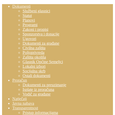
Dokumenti
Službeni glasnici
Statut
Planovi
Programi
Zakoni i propisi
Sponzorstva i donacije
Ugovori
Dokumenti za građane
Civilna zaštita
Poljoprivreda
Zaštita okoliša
Glasnik Općine Semeljci
Lokalni izbori
Socijalna skrb
Ostali dokumenti
Proračun
Dokumenti za preuzimanje
Isplate iz proračuna
Vodič za građane
Natječaji
Javna nabava
Transparentnost
Pristup informacijama