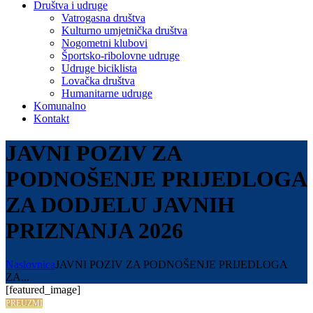
Društva i udruge
Vatrogasna društva
Kulturno umjetnička društva
Nogometni klubovi
Športsko-ribolovne udruge
Udruge biciklista
Lovačka društva
Humanitarne udruge
Komunalno
Kontakt
JAVNI POZIV ZA
PODNOŠENJE PRIJEDLOGA
ZA DODJELU JAVNIH
PRIZNANJA 2026
Naslovnica
JAVNI POZIV ZA PODNOŠENJE PRIJEDLOGA
ZA...
[featured_image]
PREUZMI