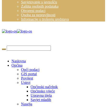
Savjetovanje s javnošću
Zaštita osobnih podataka
Otvoreni podaci
Osoba za nepravilnosti
Informacije o trošenju sredstava
Naslovna
Općina
Opći podaci
GIS portal
Povijest
Ustroj
Općinski načelnik
Općinsko vijeće
Upravna tijela
Savjet mladih
Naselja