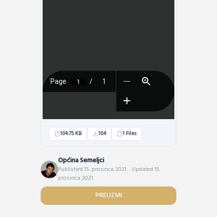
104.75 KB
104
1 Files
Općina Semeljci
Published 15. prosinca 2021. · Updated 15.
prosinca 2021.
PREUZMI