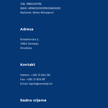
OIB: 41900631748
IBAN: HR9425000091838600000
Načelnik: Mirko Mihaljević
Adresa
Kolodvorska 2,
31402 Semeljci
Hrvatska
Kontakt
Telefon: +385 31 856 310
Fax: +385 31 856 197
Email: tajnik@semeljci.hr
Radno vrijeme