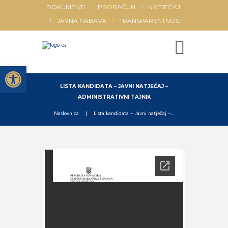
DOKUMENTI
PRORAČUN
NATJEČAJI
JAVNA NABAVA
TRANSPARENTNOST
Open toolbar
LISTA KANDIDATA – JAVNI NATJEČAJ –
ADMINISTRATIVNI TAJNIK
Naslovnica
Lista kandidata – Javni natječaj –...