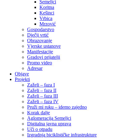
Semeljci
Koritna
Kešinci
Vrbica
Mrzović
Gospodarstvo
Dječji vrtić
Obrazovanje
Vjerske ustanove
Manifestacije
Gradovi prijatelji
Promo video
Adresar
Objave
Projekti
Zaželi – faza I
Zaželi – faza II
Zaželi – faza III
Zaželi – faza IV
Pruži mi ruku – idemo zajedno
Korak dalje
Aglomeracija Semeljci
Digitalna javna uprava
Uči o otpadu
Izgradnja biciklističke infrastrukture