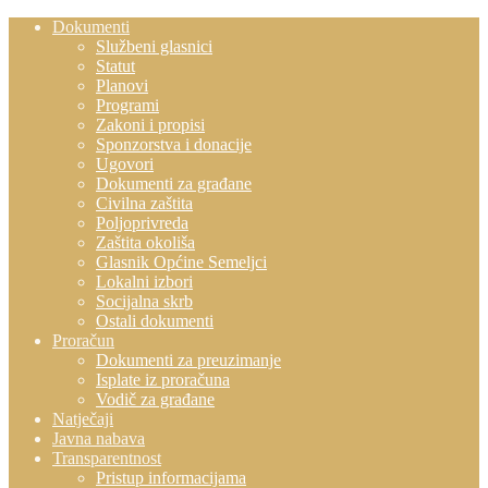
Dokumenti
Službeni glasnici
Statut
Planovi
Programi
Zakoni i propisi
Sponzorstva i donacije
Ugovori
Dokumenti za građane
Civilna zaštita
Poljoprivreda
Zaštita okoliša
Glasnik Općine Semeljci
Lokalni izbori
Socijalna skrb
Ostali dokumenti
Proračun
Dokumenti za preuzimanje
Isplate iz proračuna
Vodič za građane
Natječaji
Javna nabava
Transparentnost
Pristup informacijama