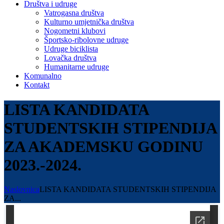
Društva i udruge
Vatrogasna društva
Kulturno umjetnička društva
Nogometni klubovi
Športsko-ribolovne udruge
Udruge biciklista
Lovačka društva
Humanitarne udruge
Komunalno
Kontakt
LISTA KANDIDATA
STUDENTSKIH STIPENDIJA
ZA AKADEMSKU GODINU
2023.-2024.
Naslovnica
LISTA KANDIDATA STUDENTSKIH STIPENDIJA
ZA...