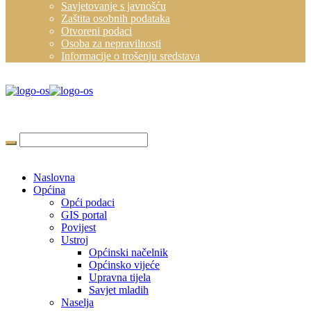
Savjetovanje s javnošću
Zaštita osobnih podataka
Otvoreni podaci
Osoba za nepravilnosti
Informacije o trošenju sredstava
Naslovna
Općina
Opći podaci
GIS portal
Povijest
Ustroj
Općinski načelnik
Općinsko vijeće
Upravna tijela
Savjet mladih
Naselja