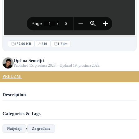
157.96 KB
240
1 Files
Općina Semeljci
Published 15. prosinca 2023. · Updated 19. prosinca 2023.
PREUZMI
Description
Categories & Tags
,
Natječaji
Za građane