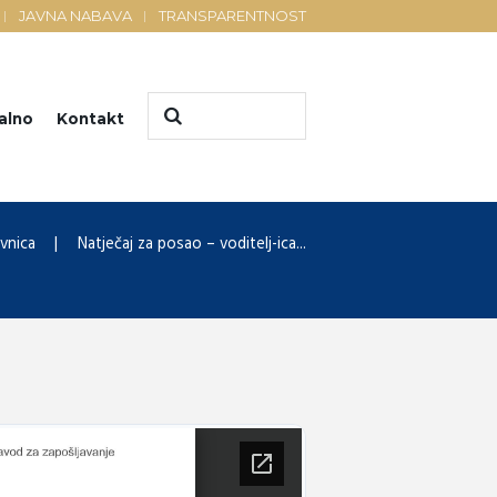
JAVNA NABAVA
TRANSPARENTNOST
alno
Kontakt
vnica
Natječaj za posao – voditelj-ica...