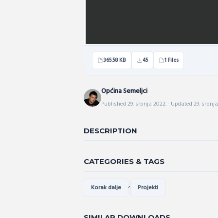
365.58 KB
45
1 Files
Općina Semeljci
Published 29. srpnja 2022. · Updated 29. srpnja
DESCRIPTION
CATEGORIES & TAGS
,
Korak dalje
Projekti
SIMILAR DOWNLOADS