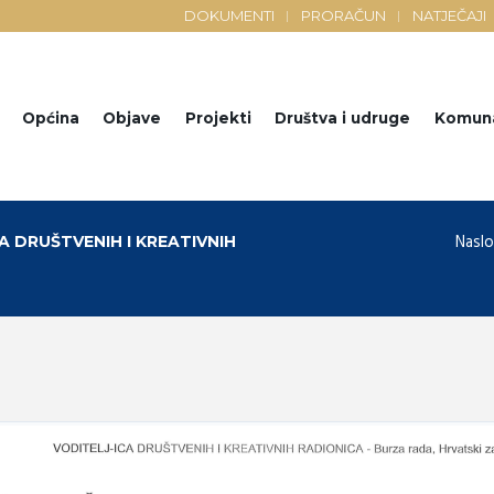
DOKUMENTI
PRORAČUN
NATJEČAJI
Općina
Objave
Projekti
Društva i udruge
Komun
Naslo
A DRUŠTVENIH I KREATIVNIH