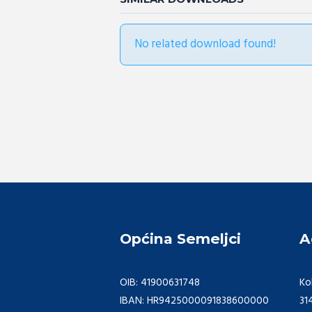
No related download found!
Općina Semeljci
A
OIB: 41900631748
Ko
IBAN: HR9425000091838600000
31