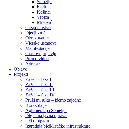
Semeljci
Koritna
Kešinci
Vrbica
Mrzović
Gospodarstvo
Dječji vrtić
Obrazovanje
Vjerske ustanove
Manifestacije
Gradovi prijatelji
Promo video
Adresar
Objave
Projekti
Zaželi – faza I
Zaželi – faza II
Zaželi – faza III
Zaželi – faza IV
Pruži mi ruku – idemo zajedno
Korak dalje
Aglomeracija Semeljci
Digitalna javna uprava
Uči o otpadu
Izgradnja biciklističke infrastrukture