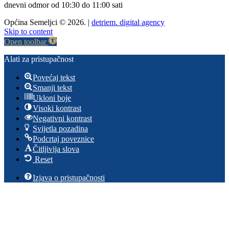
dnevni odmor od 10:30 do 11:00 sati
Općina Semeljci © 2026. |
detriem. digital agency
Skip to content
Open toolbar
Alati za pristupačnost
Povećaj tekst
Smanji tekst
Ukloni boje
Visoki kontrast
Negativni kontrast
Svijetla pozadina
Podcrtaj poveznice
Čitljivija slova
Reset
Izjava o pristupačnosti