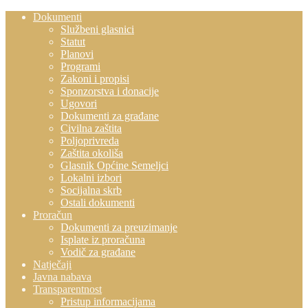
Dokumenti
Službeni glasnici
Statut
Planovi
Programi
Zakoni i propisi
Sponzorstva i donacije
Ugovori
Dokumenti za građane
Civilna zaštita
Poljoprivreda
Zaštita okoliša
Glasnik Općine Semeljci
Lokalni izbori
Socijalna skrb
Ostali dokumenti
Proračun
Dokumenti za preuzimanje
Isplate iz proračuna
Vodič za građane
Natječaji
Javna nabava
Transparentnost
Pristup informacijama