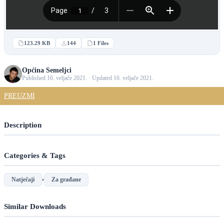
123.29 KB
144
1 Files
Općina Semeljci
Published 16. veljače 2021. · Updated 16. veljače 2021.
PREUZMI
Description
Categories & Tags
,
Natječaji
Za građane
Similar Downloads