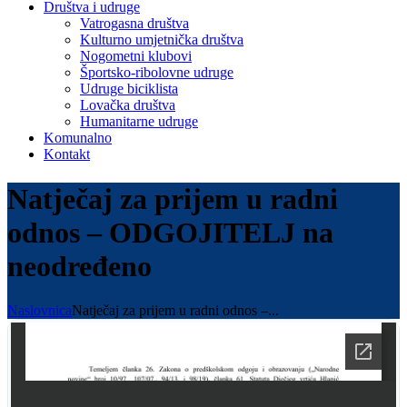
Društva i udruge
Vatrogasna društva
Kulturno umjetnička društva
Nogometni klubovi
Športsko-ribolovne udruge
Udruge biciklista
Lovačka društva
Humanitarne udruge
Komunalno
Kontakt
Natječaj za prijem u radni
odnos – ODGOJITELJ na
neodređeno
Naslovnica
Natječaj za prijem u radni odnos –...