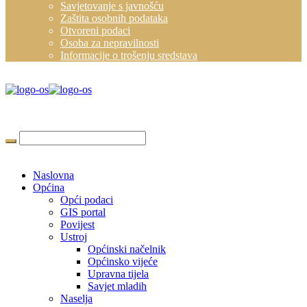
Savjetovanje s javnošću
Zaštita osobnih podataka
Otvoreni podaci
Osoba za nepravilnosti
Informacije o trošenju sredstava
Naslovna
Općina
Opći podaci
GIS portal
Povijest
Ustroj
Općinski načelnik
Općinsko vijeće
Upravna tijela
Savjet mladih
Naselja