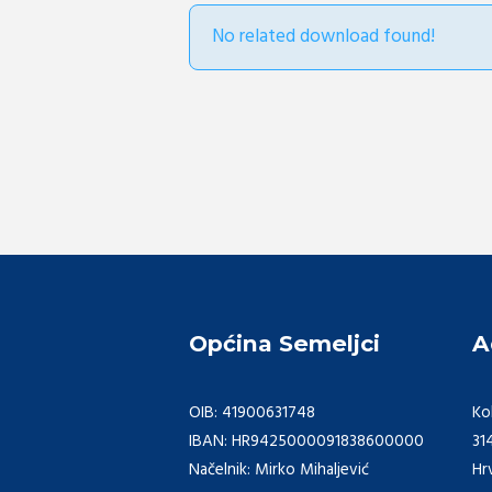
No related download found!
Općina Semeljci
A
OIB: 41900631748
Ko
IBAN: HR9425000091838600000
31
Načelnik: Mirko Mihaljević
Hr