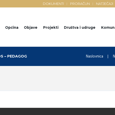
DOKUMENTI
PRORAČUN
NATJEČAJI
Općina
Objave
Projekti
Društva i udruge
Komun
Naslovnica
N
OS – PEDAGOG