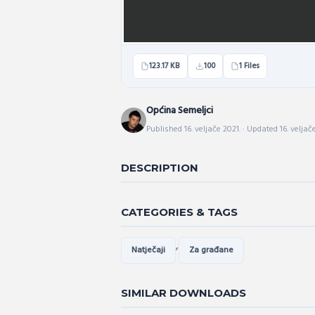
123.17 KB
100
1 Files
Općina Semeljci
Published 16. veljače 2021. · Updated 16. veljač
DESCRIPTION
CATEGORIES & TAGS
,
Natječaji
Za građane
SIMILAR DOWNLOADS